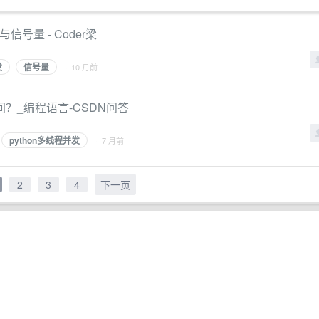
与信号量 - Coder梁
发
信号量
· 10 月前
行时间？_编程语言-CSDN问答
python多线程并发
· 7 月前
2
3
4
下一页