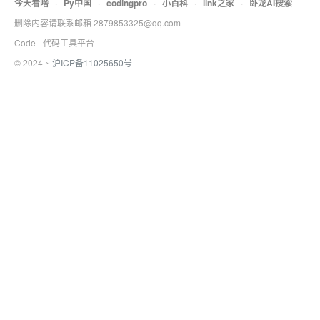
今天看啥
·
Py中国
·
codingpro
·
小百科
·
link之家
·
卧龙AI搜索
删除内容请联系邮箱 2879853325@qq.com
Code - 代码工具平台
© 2024 ~
沪ICP备11025650号