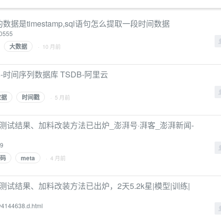
据是timestamp,sql语句怎么提取一段时间数据
60555
大数据
· 10 月前
-时间序列数据库 TSDB-阿里云
数据
时间戳
· 5 月前
用？测试结果、加料改装方法已出炉_澎湃号·湃客_澎湃新闻-
49
码
meta
· 4 月前
？测试结果、加料改装方法已出炉，2天5.2k星|模型|训练|
qw4144638.d.html