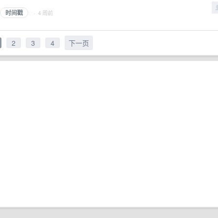
时间戳
· 4 周前
2
3
4
下一页