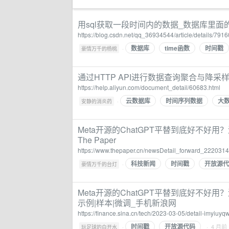
用sql获取一段时间内的数据_数据库里面的数
https://blog.csdn.net/qq_36934544/article/details/791
数据库
time函数
时间戳
·
豪情万千的杨桃
通过HTTP API进行数据查询聚合与降采样
https://help.aliyun.com/document_detail/60683.html
云数据库
时间序列数据
大
·
安静的消炎药
Meta开源的ChatGPT平替到底好不好
The Paper
https://www.thepaper.cn/newsDetail_forward_222031
科技新闻
时间戳
开放源代
·
豪情万千的台灯
Meta开源的ChatGPT平替到底好不好用
示例|样本|微调_手机新浪网
https://finance.sina.cn/tech/2023-03-05/detail-imyiuy
时间戳
开放源代码
·
· 4 月前
玩足球的白开水