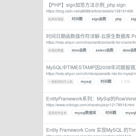
【PHP】sign加签方法示例_php sign
https://blog.csdn.net/q8688/article/details/138191466
时间戳
sign函数
php
si
·
私奔的领结
时间日期函数操作符详解-云原生数据库 Pol
https://help.aliyun.com/zh/polardb/polardb-for-oracle/
time函数
select函数
date函
·
乐观的熊猫
MySQL中TIMESTAMP因2038年问题报
https://help.aliyun.com/zh/rds/apsaradb-rds-for-mysql
mysql
时间戳
·
· 2 月前
一身肌肉的打火机
EntityFramework系列：MySql的RowVer
https://www.cnblogs.com/zhaoshujie/p/12178918.html
mysql数据库
时间戳
mysq
·
发呆的作业本
Entity Framework Core 实现MySQL 
https://cloud.tencent.com/developer/article/1031516