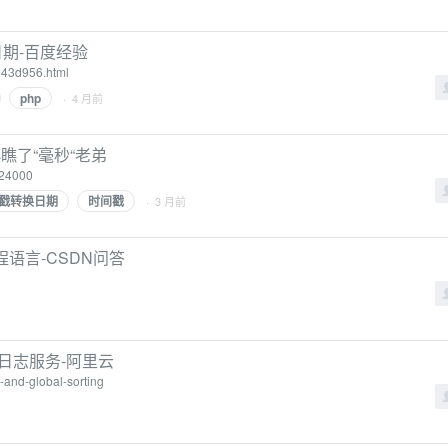
期-百度经验
243d956.html
php
· 4 月前
瞧了“毫秒“老弟
924000
间戳转换日期
时间戳
· 3 月前
程语言-CSDN问答
日志服务-阿里云
p-and-global-sorting