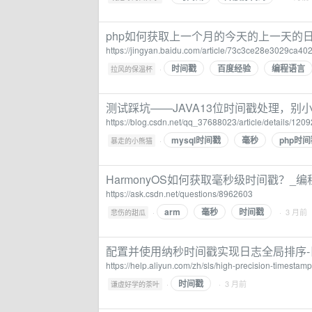
php如何获取上一个月的今天的上一天的日
https://jingyan.baidu.com/article/73c3ce28e3029ca40
时间戳
百度经验
编程语言
·
拉风的保温杯
测试踩坑——JAVA13位时间戳处理，别小
https://blog.csdn.net/qq_37688023/article/details/120
mysql时间戳
毫秒
php时
·
暴走的小熊猫
HarmonyOS如何获取毫秒级时间戳？_编
https://ask.csdn.net/questions/8962603
arm
毫秒
时间戳
·
· 3 月前
悲伤的甜瓜
配置并使用纳秒时间戳实现日志全局排序-
https://help.aliyun.com/zh/sls/high-precision-timestam
时间戳
·
· 3 月前
谦虚好学的茶叶