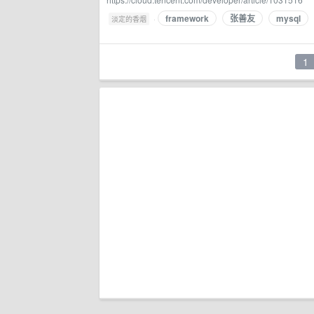
framework
张善友
mysql
·
淡定的香烟
1