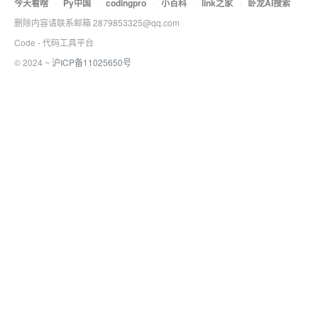
今天看啥
·
Py中国
·
codingpro
·
小百科
·
link之家
·
卧龙AI搜索
删除内容请联系邮箱 2879853325@qq.com
Code - 代码工具平台
© 2024 ~
沪ICP备11025650号