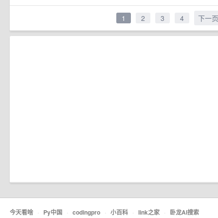
1
2
3
4
下一
今天看啥
·
Py中国
·
codingpro
·
小百科
·
link之家
·
卧龙AI搜索