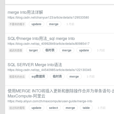
merge into用法详解
https://blog.csdn.net/chanyue123/article/details/129533580
update
merge
·
· 3 月前
不要命的帽子
SQL中merge into用法_sql merge into
https://blog.csdn.net/qq_40992849/article/details/80985417
target
临时表
merge
update
·
· 3 月前
威武的茴香
SQL SERVER Merge into语法
https://blog.csdn.net/qq_44540985/article/details/122130345
sql数据库
临时表
merge
·
· 3 月前
粗眉毛的丝瓜
使用MERGE INTO将插入更新和删除操作合并为单条语句
MaxCompute-阿里云
https://help.aliyun.com/zh/maxcompute/user-guide/merge-into
update
select
merge
table
·
· 3 月前
挂过科的葡萄