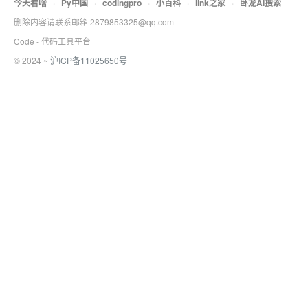
今天看啥
·
Py中国
·
codingpro
·
小百科
·
link之家
·
卧龙AI搜索
删除内容请联系邮箱 2879853325@qq.com
Code - 代码工具平台
© 2024 ~
沪ICP备11025650号