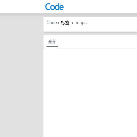
Code
› 标签
maps
›
全部