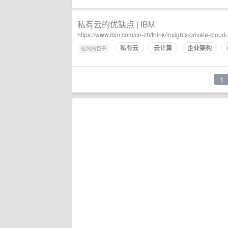
私有云的优缺点 | IBM
https://www.ibm.com/cn-zh/think/insights/private-clo
私有云
云计算
企业架构
·
拉风的包子
1