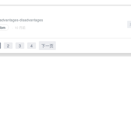
ud-advantages-disadvantages
ibm
· 10 月前
2
3
4
下一页