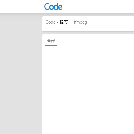
Code
› 标签
ffmpeg
›
全部