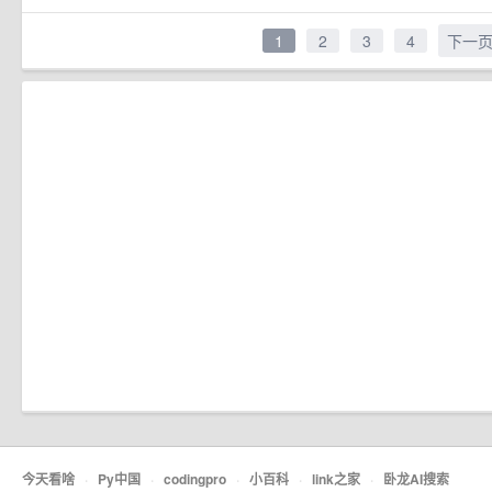
1
2
3
4
下一
今天看啥
·
Py中国
·
codingpro
·
小百科
·
link之家
·
卧龙AI搜索