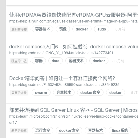
使用eRDMA容器镜像快速配置eRDMA-GPU云服务器-阿里
https://help.aliyun.com/zh/egs/use-cases/use-an-erdma-image-in-a-gpu-inst
容器技术
镜像
docker
sudo
·
· 8 月前
聪明的瀑布
docker compose入门6—如何挂载卷_docker-compose vo
https://blog.csdn.net/LONG_Yi_1994/article/details/142773401
容器
data
容器技术
docker
·
· 6 月前
独立的书签
Docker精华问答 | 如何让一个容器连接两个网络？
https://blog.csdn.net/FL63Zv9Zou86950w/article/details/88549235
swarm
容器技术
docker命令
docker
·
· 5 
鬼畜的大象
部署并连接到 SQL Server Linux 容器 - SQL Server | Microso
https://learn.microsoft.com/zh-cn/sql/linux/sql-server-linux-docker-container
er17
运行命令
docker命令
容器技术
linux系统
·
·
着急的杨桃