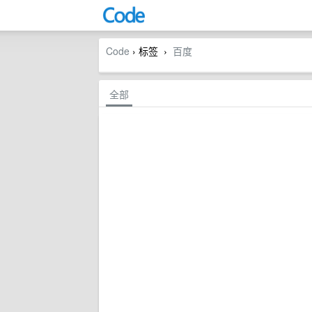
Code
› 标签
百度
›
全部