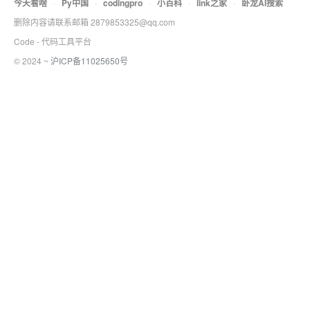
今天看啥
·
Py中国
·
codingpro
·
小百科
·
link之家
·
卧龙AI搜索
删除内容请联系邮箱 2879853325@qq.com
Code - 代码工具平台
© 2024 ~
沪ICP备11025650号