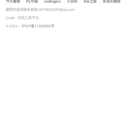
今天看啥
·
Py中国
·
codingpro
·
小百科
·
link之家
·
卧龙AI搜索
删除内容请联系邮箱 2879853325@qq.com
Code - 代码工具平台
© 2024 ~
沪ICP备11025650号