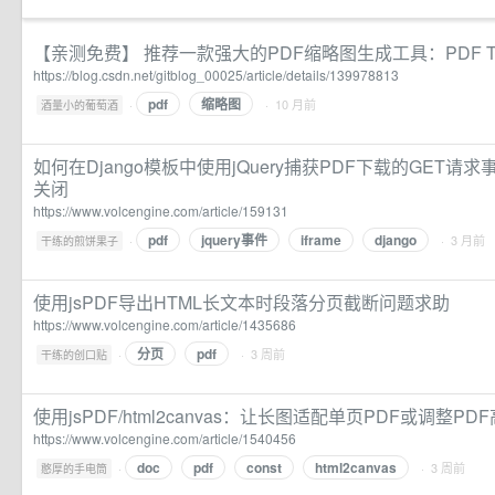
【亲测免费】 推荐一款强大的PDF缩略图生成工具：PDF Thum
https://blog.csdn.net/gitblog_00025/article/details/139978813
pdf
缩略图
·
· 10 月前
酒量小的葡萄酒
如何在Django模板中使用jQuery捕获PDF下载的GET
关闭
https://www.volcengine.com/article/159131
pdf
jquery事件
iframe
django
·
· 3 月前
干练的煎饼果子
使用jsPDF导出HTML长文本时段落分页截断问题求助
https://www.volcengine.com/article/1435686
分页
pdf
·
· 3 周前
干练的创口贴
使用jsPDF/html2canvas：让长图适配单页PDF或调整PD
https://www.volcengine.com/article/1540456
doc
pdf
const
html2canvas
·
· 3 周前
憨厚的手电筒