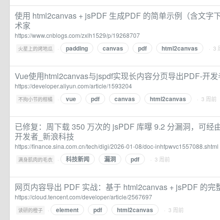
使用 html2canvas + jsPDF 生成PDF 的简单示例（含文
术家
https://www.cnblogs.com/zxlh1529/p/19268707
padding
canvas
pdf
html2canvas
·
· 3
火星上的烤地瓜
Vue使用html2canvas与jspdf实现长内容分页导出PDF-
https://developer.aliyun.com/article/1593204
vue
pdf
canvas
html2canvas
·
· 3 周前
不拘小节的柑橘
已修复：周下载 350 万次的 jsPDF 库曝 9.2 分漏洞，可经
开发者_新浪科技
https://finance.sina.com.cn/tech/digi/2026-01-08/doc-inhfpwvc1557088.shtml
科技新闻
漏洞
pdf
·
· 3 周前
满身肌肉的毛衣
网页内容导出 PDF 实战：基于 html2canvas + jsPDF
https://cloud.tencent.com/developer/article/2567697
element
pdf
html2canvas
·
· 3 周前
读研的橙子