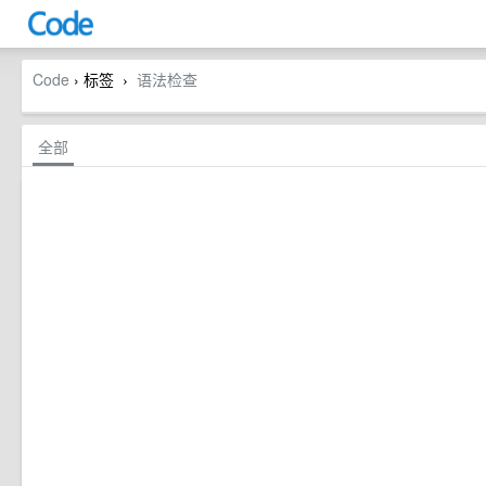
Code
› 标签
语法检查
›
全部