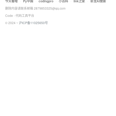
今天看啥
·
Py中国
·
codingpro
·
小百科
·
link之家
·
卧龙AI搜索
删除内容请联系邮箱 2879853325@qq.com
Code - 代码工具平台
© 2024 ~
沪ICP备11025650号