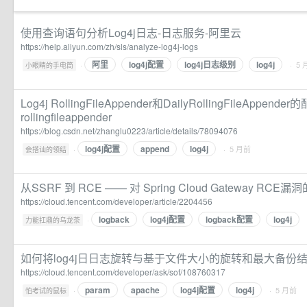
使用查询语句分析Log4j日志-日志服务-阿里云
https://help.aliyun.com/zh/sls/analyze-log4j-logs
阿里
log4j配置
log4j日志级别
log4j
·
· 5
小眼睛的手电筒
Log4j RollingFileAppender和DailyRollingFileAppender的
rollingfileappender
https://blog.csdn.net/zhanglu0223/article/details/78094076
log4j配置
append
log4j
·
· 5 月前
会搭讪的领结
从SSRF 到 RCE —— 对 Spring Cloud Gateway R
https://cloud.tencent.com/developer/article/2204456
logback
log4j配置
logback配置
log4j
·
力能扛鼎的乌龙茶
如何将log4j日日志旋转与基于文件大小的旋转和最大备份
https://cloud.tencent.com/developer/ask/sof/108760317
param
apache
log4j配置
log4j
·
· 5 月前
怕考试的鼠标