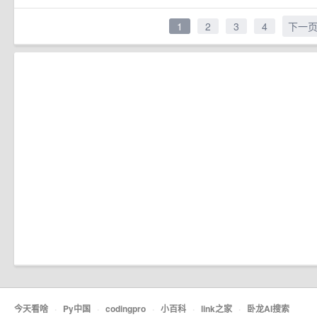
1
2
3
4
下一
今天看啥
·
Py中国
·
codingpro
·
小百科
·
link之家
·
卧龙AI搜索