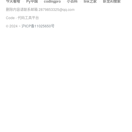
今天看啥
·
Py中国
·
codingpro
·
小百科
·
link之家
·
卧龙AI搜索
删除内容请联系邮箱 2879853325@qq.com
Code - 代码工具平台
© 2024 ~
沪ICP备11025650号