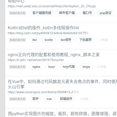
帮助中心
https://mail.uestc.edu.cn/coremail/help/clientoption_zh_CN.jsp
客户端服务器
邮件客户端
端口号
pop协议
·
销魂的跑步鞋
Kotlin对list的操作_kotlin多线程操作list
https://blog.csdn.net/pyd950812/article/details/84103751
list
kotlin
list排序
下标越界
·
· 2 年前
销魂的跑步鞋
nginx正向代理的配置和使用教程_nginx_脚本之家
https://m.jb51.net/server/291575lmy.htm
nginx
host
http代理
https
·
· 2 年前
销魂的跑步鞋
在Vue中，如何通过代码触发元素失去焦点的事件，同时使用El
火山引擎
https://www.volcengine.com/theme/3509813-Z-7-1
软件
vue
前端组件
·
· 3 年前
销魂的跑步鞋
用python实现图片的缩放，裁剪，颜色转换，图像增强，调节