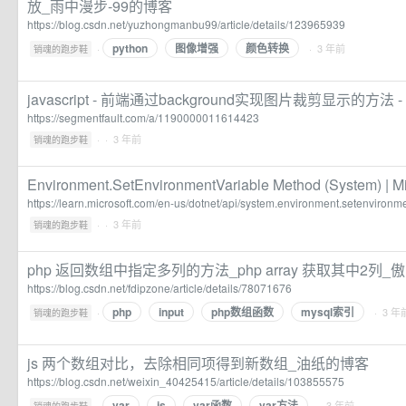
放_雨中漫步-99的博客
https://blog.csdn.net/yuzhongmanbu99/article/details/123965939
python
图像增强
颜色转换
·
· 3 年前
销魂的跑步鞋
javascript - 前端通过background实现图片裁剪显示的方法 -
https://segmentfault.com/a/1190000011614423
·
· 3 年前
销魂的跑步鞋
Environment.SetEnvironmentVariable Method (System) | Mi
https://learn.microsoft.com/en-us/dotnet/api/system.environment.setenviron
·
· 3 年前
销魂的跑步鞋
php 返回数组中指定多列的方法_php array 获取其中2列
https://blog.csdn.net/fdipzone/article/details/78071676
php
input
php数组函数
mysql索引
·
· 3 年
销魂的跑步鞋
js 两个数组对比，去除相同项得到新数组_油纸的博客
https://blog.csdn.net/weixin_40425415/article/details/103855575
var
js
var函数
var方法
·
· 3 年前