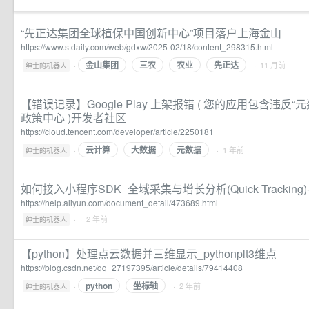
“先正达集团全球植保中国创新中心”项目落户上海金山
https://www.stdaily.com/web/gdxw/2025-02/18/content_298315.html
金山集团
三农
农业
先正达
·
· 11 月前
绅士的机器人
【错误记录】Google Play 上架报错 ( 您的应用包含违反“元
政策中心 )开发者社区
https://cloud.tencent.com/developer/article/2250181
云计算
大数据
元数据
·
· 1 年前
绅士的机器人
如何接入小程序SDK_全域采集与增长分析(Quick Trackin
https://help.aliyun.com/document_detail/473689.html
·
· 2 年前
绅士的机器人
【python】处理点云数据并三维显示_pythonplt3维点
https://blog.csdn.net/qq_27197395/article/details/79414408
python
坐标轴
·
· 2 年前
绅士的机器人