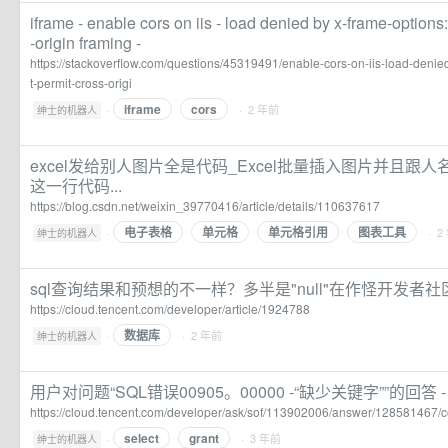
iframe - enable cors on iis - load denied by x-frame-options
-origin framing -
https://stackoverflow.com/questions/45319491/enable-cors-on-iis-load-denie
t-permit-cross-origi
iframe
cors
·
· 2 年前
绅士的机器人
excel发给别人图片全是代码_Excel批量插入图片并且跟
这一行代码...
https://blog.csdn.net/weixin_39770416/article/details/110637617
电子表格
单元格
单元格引用
图表工具
·
· 2
绅士的机器人
sql查询结果和预想的不一样？多半是"null"在作怪开发者社
https://cloud.tencent.com/developer/article/1924788
数据库
·
· 2 年前
绅士的机器人
用户对问题“SQL错误00905。00000 -“缺少关键字””的回答 
https://cloud.tencent.com/developer/ask/sof/113902006/answer/128581467
select
grant
·
· 3 年前
绅士的机器人