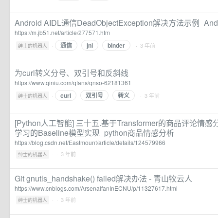
Android AIDL通信DeadObjectException解决方法示例_A
https://m.jb51.net/article/277571.htm
通信
jni
binder
·
· 3 年前
绅士的机器人
为curl转义分号、双引号和反斜线
https://www.qiniu.com/qfans/qnso-62181361
curl
双引号
转义
·
· 3 年前
绅士的机器人
[Python人工智能] 三十五.基于Transformer的商品评论情
学习的Baseline模型实现_python商品情感分析
https://blog.csdn.net/Eastmount/article/details/124579966
·
· 3 年前
绅士的机器人
Git gnutls_handshake() failed解决办法 - 青山牧云人
https://www.cnblogs.com/ArsenalfanInECNU/p/11327617.html
·
· 3 年前
绅士的机器人