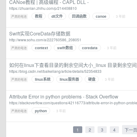
CANoe教程 | 高级编程 - CAPL DLL -
https://zhuanlan.zhihu.com/p/214408810
教程
dll文件
回调函数
canoe
·
· 3 年前
严肃的电池
Swift实现CoreData存储数据
http://www.sohu.com/a/222760586_208051
context
swift数组
coredata
·
· 3 年前
严肃的电池
如何在linux下查看目录的剩余空间大小_linux 目录剩余
https://blog.csdn.net/baikeliang/article/details/52354833
linux系统
linux服务器
硬盘
·
· 3 年前
严肃的电池
Attribute Error in python problems - Stack Overflow
https://stackoverflow.com/questions/42116773/attribute-error-in-python-prob
python
·
· 3 年前
严肃的电池
1
2
3
4
下一