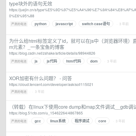
type块外的语句无效
https://juejin.cn/s/type%E5%9D%97%E5%A4%96%E7%9A%84%E8%
0%E6%95%88
python
javascript
switch case语句
·
· 3 年前
严肃的电池
为什么给html标签定义了id，就可以在js中（浏览器环境）直
m元素？_一条宝鱼的博客
https://blog.csdn.net/zshake/article/details/98944826
js
js代码
html代码
dom
·
· 3 年前
严肃的电池
XOR加密有什么问题？ - 问答
https://cloud.tencent.com/developer/ask/sof/115021
·
· 3 年前
严肃的电池
（转载）在linux下使用core dump和map文件调试__gdb调
https://blog.51cto.com/u_15462264/4867865
gcc
linux系统
程序调试
core
·
· 3 年前
严肃的电池