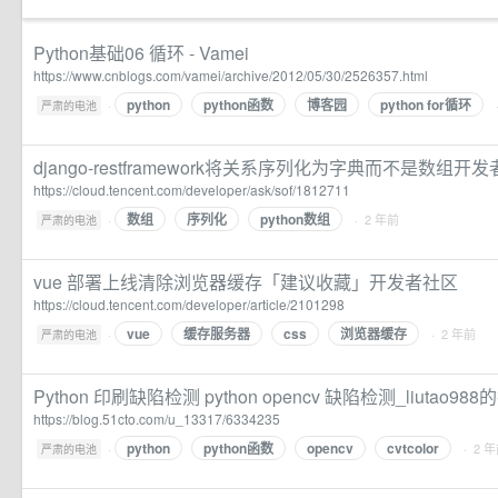
Python基础06 循环 - Vamei
https://www.cnblogs.com/vamei/archive/2012/05/30/2526357.html
python
python函数
博客园
python for循环
·
严肃的电池
django-restframework将关系序列化为字典而不是数组开
https://cloud.tencent.com/developer/ask/sof/1812711
数组
序列化
python数组
·
· 2 年前
严肃的电池
vue 部署上线清除浏览器缓存「建议收藏」开发者社区
https://cloud.tencent.com/developer/article/2101298
vue
缓存服务器
css
浏览器缓存
·
· 2 年前
严肃的电池
Python 印刷缺陷检测 python opencv 缺陷检测_liutao9
https://blog.51cto.com/u_13317/6334235
python
python函数
opencv
cvtcolor
·
· 2 
严肃的电池