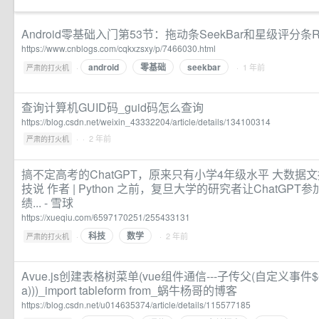
Android零基础入门第53节：拖动条SeekBar和星级评分条Rati
https://www.cnblogs.com/cqkxzsxy/p/7466030.html
android
零基础
seekbar
·
· 1 年前
严肃的打火机
查询计算机GUID码_guid码怎么查询
https://blog.csdn.net/weixin_43332204/article/details/134100314
·
· 2 年前
严肃的打火机
搞不定高考的ChatGPT，原来只有小学4年级水平 大数据
技说 作者 | Python 之前，复旦大学的研究者让ChatGP
绩... - 雪球
https://xueqiu.com/6597170251/255433131
科技
数学
·
· 2 年前
严肃的打火机
Avue.js创建表格树菜单(vue组件通信---子传父(自定义事件$emit
a)))_import tableform from_蜗牛杨哥的博客
https://blog.csdn.net/u014635374/article/details/115577185