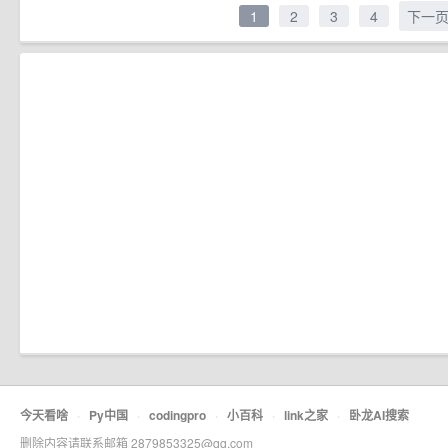
1
2
3
4
下一
今天看啥
·
Py中国
·
codingpro
·
小百科
·
link之家
·
卧龙AI搜索
删除内容请联系邮箱 2879853325@qq.com