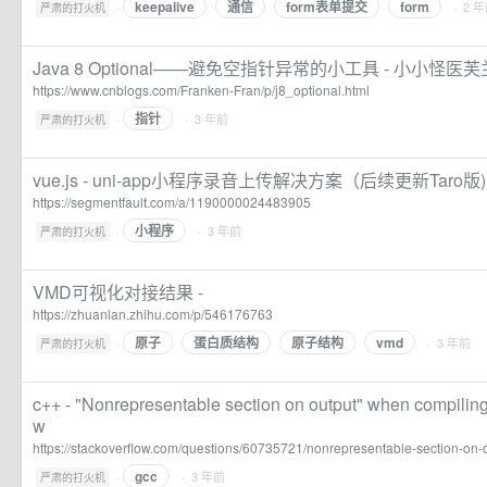
keepalive
通信
form表单提交
form
·
· 2 
严肃的打火机
Java 8 Optional——避免空指针异常的小工具 - 小小怪医芙
https://www.cnblogs.com/Franken-Fran/p/j8_optional.html
指针
·
· 3 年前
严肃的打火机
vue.js - uni-app小程序录音上传解决方案（后续更新Taro版) 
https://segmentfault.com/a/1190000024483905
小程序
·
· 3 年前
严肃的打火机
VMD可视化对接结果 -
https://zhuanlan.zhihu.com/p/546176763
原子
蛋白质结构
原子结构
vmd
·
· 3 年前
严肃的打火机
c++ - "Nonrepresentable section on output" when compilin
w
https://stackoverflow.com/questions/60735721/nonrepresentable-section-on
gcc
·
· 3 年前
严肃的打火机