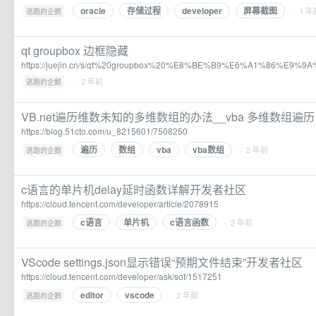
oracle
存储过程
developer
屏幕截图
·
· 1 年
逃跑的企鹅
qt groupbox 边框隐藏
https://juejin.cn/s/qt%20groupbox%20%E8%BE%B9%E6%A1%86%E9%
·
· 2 年前
逃跑的企鹅
VB.net遍历维数未知的多维数组的办法__vba 多维数组遍历
https://blog.51cto.com/u_8215601/7508250
遍历
数组
vba
vba数组
·
· 2 年前
逃跑的企鹅
c语言的单片机delay延时函数详解开发者社区
https://cloud.tencent.com/developer/article/2078915
c语言
单片机
c语言函数
·
· 2 年前
逃跑的企鹅
VScode settings.json显示错误“预期文件结束”开发者社区
https://cloud.tencent.com/developer/ask/sof/1517251
editor
vscode
·
· 2 年前
逃跑的企鹅