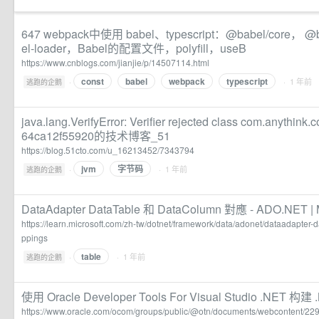
647 webpack中使用 babel、typescript：@babel/core， @b
el-loader，Babel的配置文件，polyfill，useB
https://www.cnblogs.com/jianjie/p/14507114.html
const
babel
webpack
typescript
·
· 1 年前
逃跑的企鹅
java.lang.VerifyError: Verifier rejected class com.anythin
64ca12f55920的技术博客_51
https://blog.51cto.com/u_16213452/7343794
jvm
字节码
·
· 1 年前
逃跑的企鹅
DataAdapter DataTable 和 DataColumn 對應 - ADO.NET | M
https://learn.microsoft.com/zh-tw/dotnet/framework/data/adonet/dataadapter
ppings
table
·
· 1 年前
逃跑的企鹅
使用 Oracle Developer Tools For Visual Studio .NET 
https://www.oracle.com/ocom/groups/public/@otn/documents/webcontent/22