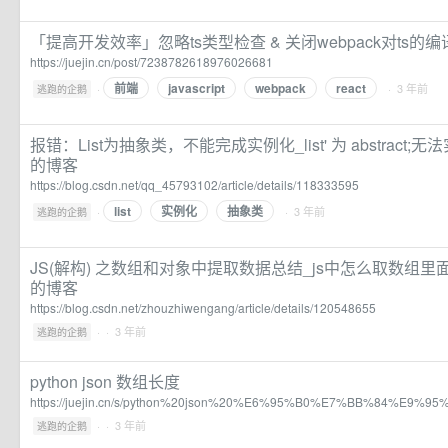
「提高开发效率」忽略ts类型检查 & 关闭webpack对ts的编
https://juejin.cn/post/7238782618976026681
前端
javascript
webpack
react
·
· 3 年前
逃跑的企鹅
报错：List为抽象类，不能完成实例化_list' 为 abstract;无法实例
的博客
https://blog.csdn.net/qq_45793102/article/details/118333595
list
实例化
抽象类
·
· 3 年前
逃跑的企鹅
JS(解构) 之数组和对象中提取数据总结_js中怎么取数组
的博客
https://blog.csdn.net/zhouzhiwengang/article/details/120548655
·
· 3 年前
逃跑的企鹅
python json 数组长度
https://juejin.cn/s/python%20json%20%E6%95%B0%E7%BB%84%E9%
·
· 3 年前
逃跑的企鹅