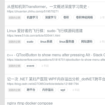
从感知机到Transformer，一文概述深度学习简史 -
https://zhuanlan.zhihu.com/p/519570271
机器学习
深度学习
卷积
卷积神经网络
·
· 3 
逃跑的企鹅
Linux 爱好者的飞行棋：sudo-飞行棋源码搭建
https://www.51cto.com/article/535441.html
sudo
linux系统
linux服务器
网站源码
·
· 3 
逃跑的企鹅
c++ - QToolButton to show menu after pressing Alt - Stack 
https://stackoverflow.com/questions/51816701/qtoolbutton-to-show-menu-after
event
·
· 3 年前
逃跑的企鹅
记一次 .NET 某妇产医院 WPF内存溢出分析_dotNET跨
https://blog.csdn.net/sD7O95O/article/details/121881794
跨平台
内存溢出
wpf
·
· 3 年前
逃跑的企鹅
nginx rtmp docker compose