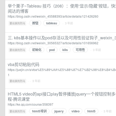
举个栗子~Tableau 技巧（208）：使用“显示/隐藏”按钮
阅达的博客
https://blog.csdn.net/weixin_45588393/article/details/121426260
按钮
tableau
·
· 3 年前
要出家的烈马
三. k8s基本操作以及pod存活以及可用性验证钩子_weixin_3
https://blog.csdn.net/weixin_30565327/article/details/101656962
初始化
pod
k8s
可用性
·
· 3 年前
要出家的烈马
vba剪切粘贴代码
https://juejin.cn/s/vba%E5%89%AA%E5%88%87%E7%B2%98%E8%B
1
·
· 3 年前
要出家的烈马
HTML5 video的api接口play暂停播放jquery一个按钮
程-腾讯课堂
https://ke.qq.com/course/358397
html5培训
jquery
video
html5
·
· 3 年前
要出家的烈马