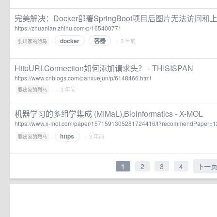
完美解决：Docker部署SpringBoot项目后图片无法访问和
https://zhuanlan.zhihu.com/p/165400771
docker
容器
·
· 3 年前
要出家的烈马
HttpURLConnection如何添加请求头？ - THISISPAN
https://www.cnblogs.com/panxuejun/p/6148466.html
·
· 3 年前
要出家的烈马
机器学习的多组学集成 (MIMaL),Bioinformatics - X-MOL
https://www.x-mol.com/paper/1571591305281724416/t?recommendPaper
https
·
· 3 年前
要出家的烈马
1
2
3
4
下一