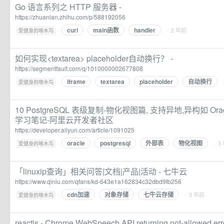
Go 语言系列之 HTTP 服务器 -
https://zhuanlan.zhihu.com/p/588192056
curl
main函数
handler
·
· 2 年前
爱健身的啄木鸟
如何实现<textarea> placeholder自动换行？ -
https://segmentfault.com/q/1010000002677808
iframe
textarea
placeholder
自动换行
·
爱健身的啄木鸟
10 PostgreSQL 表级复制-物化视图篇, 支持异地,异构如 Orac
学习笔记-阿里云开发者社区
https://developer.aliyun.com/article/1091025
oracle
postgresql
外部表
物化视图
·
· 3
爱健身的啄木鸟
「linuxip查询」相关问答|文档|产品|活动 - 七牛云
https://www.qiniu.com/qfans/kd-643e1a162834c32dbd9fb256
cdn加速
对象存储
七牛云存储
·
· 3 年前
爱健身的啄木鸟
reactjs - Chrome WebSpeech API returning not-allowed err