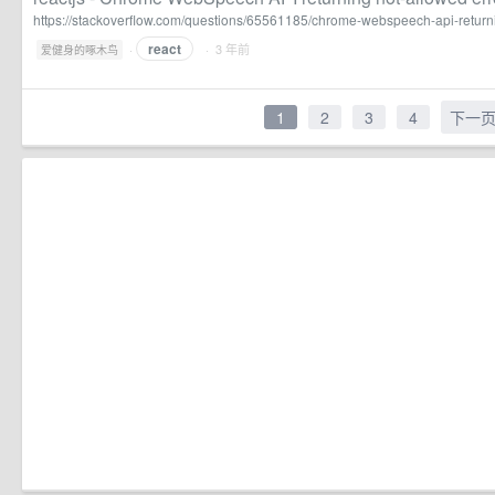
https://stackoverflow.com/questions/65561185/chrome-webspeech-api-returni
react
·
· 3 年前
爱健身的啄木鸟
1
2
3
4
下一