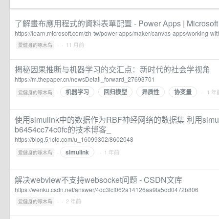
了解畫布應用程式的資料表單配置 - Power Apps | Microsoft 
https://learn.microsoft.com/zh-tw/power-apps/maker/canvas-apps/working-wit
·
· 11 月前
爱健身的啄木鸟
揭秘因果推断与机器学习的交汇点：新时代的社会学视角
https://m.thepaper.cn/newsDetail_forward_27693701
机器学习
回归模型
异质性
协变量
·
· 1 年
爱健身的啄木鸟
使用simulink中的数据作为RBF神经网络的数据集 利用simu
b6454cc74c0fc的技术博客_
https://blog.51cto.com/u_16099302/8602048
simulink
·
· 1 年前
爱健身的啄木鸟
解决webview不支持websocket问题 - CSDN文库
https://wenku.csdn.net/answer/4dc3fcf062a14126aa9fa5dd0472b806
·
· 2 年前
爱健身的啄木鸟