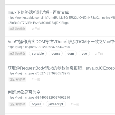
linux下伪终端机制详解 - 百度文库
https://wenku.baidu.com/link?url=BUfLIzBG-ER22uiONf0nN78xXL_Inv4rci
qZleBa2cT7IViEK4VzzV8Cl0d37ajf0KfEbgs
·
· 2 年前
玩足球的槟榔
Vue中操作真实DOM导致VDom和真实DOM不一致之Vue中使用
https://juejin.cn/post/7091203623765442590
sortable
const
dom
vue
·
· 2 年前
玩足球的槟榔
获取@RequestBody请求的参数信息报错：java.io.IOException
https://juejin.cn/post/7052743379930578975
·
· 2 年前
玩足球的槟榔
判断对象是否为空
https://juejin.cn/post/6844903829037662216
object
javascript
·
· 2 年前
玩足球的槟榔