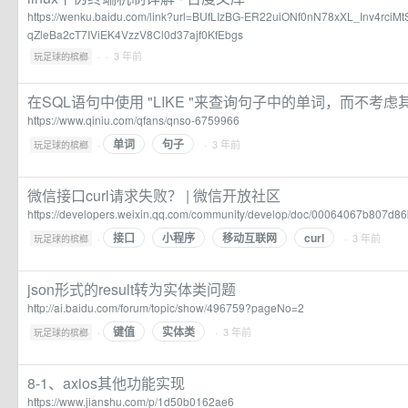
https://wenku.baidu.com/link?url=BUfLIzBG-ER22uiONf0nN78xXL_Inv4rci
qZleBa2cT7IViEK4VzzV8Cl0d37ajf0KfEbgs
·
· 3 年前
玩足球的槟榔
在SQL语句中使用 "LIKE "来查询句子中的单词，而不考虑
https://www.qiniu.com/qfans/qnso-6759966
单词
句子
·
· 3 年前
玩足球的槟榔
微信接口curl请求失败？ | 微信开放社区
https://developers.weixin.qq.com/community/develop/doc/00064067b807d
接口
小程序
移动互联网
curl
·
· 3 年前
玩足球的槟榔
json形式的result转为实体类问题
http://ai.baidu.com/forum/topic/show/496759?pageNo=2
键值
实体类
·
· 3 年前
玩足球的槟榔
8-1、axios其他功能实现
https://www.jianshu.com/p/1d50b0162ae6