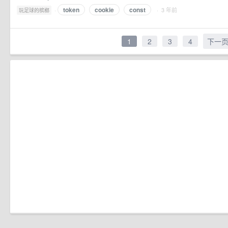
token
cookie
const
·
· 3 年前
玩足球的槟榔
1
2
3
4
下一