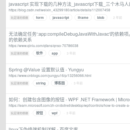
javascript 实现下载的几种方法_javascript下载_三个木马
https://blog.csdn.net/weixin_43299180/article/details/112007458
form
javascript
iframe
blob
·
· 2 年前
玩足球的槟榔
无法确定任务':app:compileDebugJavaWithJavac'
的依赖关系
https://www.qiniu.com/qfans/qnso-70786038
软件
app
·
· 3 年前
玩足球的槟榔
Spring @Value 设置默认值 - Yungyu
https://www.cnblogs.com/yungyu16/p/13256066.html
string
博客园
·
· 3 年前
玩足球的槟榔
如何：创建包含图像的按钮 - WPF .NET Framework | Microso
https://learn.microsoft.com/zh-cn/dotnet/desktop/wpf/controls/how-to-create-
按钮
wpf
·
· 3 年前
玩足球的槟榔
linux下伪终端机制详解 - 百度文库