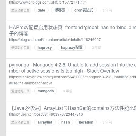
https://www.cnblogs.com/JiHC/p/15772171.html
date
博客园
cron表达式
·
· 3 年前
爱运动的口罩
HAProxy配置启用状态页_frontend 'global' has no 'bind' dire
子的博客
https://blog.csdn.net/timonium/article/details/118246097
haproxy
haproxy配置
·
· 3 年前
爱运动的口罩
pymongo - Mongodb 4.2.8: Unable to add session into the
mber of active sessions is too high - Stack Overflow
https://stackoverflow.com/questions/66412005/mongodb-4-2-8-unable-to-add
ause-the-number-of-active
mongodb
·
· 3 年前
爱运动的口罩
【Java必修课】ArrayList与HashSet的contains方法
https://juejin.cn/post/6844903976723447816
arraylist
hash
iteration
·
· 3 年前
爱运动的口罩