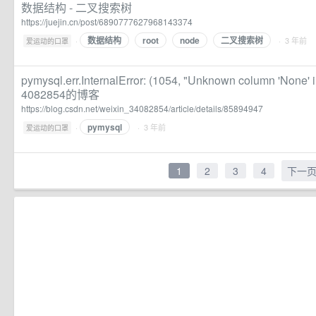
数据结构 - 二叉搜索树
https://juejin.cn/post/6890777627968143374
数据结构
root
node
二叉搜索树
·
· 3 年前
爱运动的口罩
pymysql.err.InternalError: (1054, "Unknown column 'None' in 
4082854的博客
https://blog.csdn.net/weixin_34082854/article/details/85894947
pymysql
·
· 3 年前
爱运动的口罩
1
2
3
4
下一