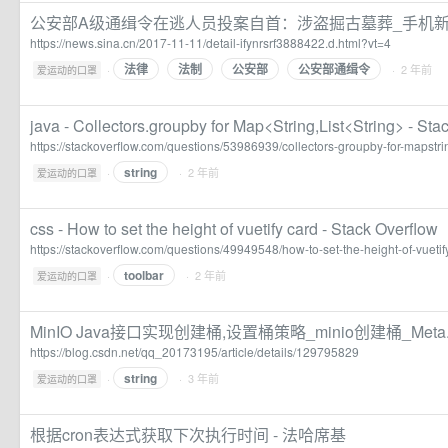
公安部A级通缉令在逃人员投案自首：涉盗掘古墓葬_手机
https://news.sina.cn/2017-11-11/detail-ifynrsrf3888422.d.html?vt=4
法律
法制
公安部
公安部通缉令
·
· 2 年前
爱运动的口罩
java - Collectors.groupby for Map<String,List<String> - Sta
https://stackoverflow.com/questions/53986939/collectors-groupby-for-mapstring
string
·
· 2 年前
爱运动的口罩
css - How to set the height of vuetify card - Stack Overflow
https://stackoverflow.com/questions/49949548/how-to-set-the-height-of-vuetif
toolbar
·
· 2 年前
爱运动的口罩
MinIO Java接口实现创建桶,设置桶策略_minio创建桶_Meta
https://blog.csdn.net/qq_20173195/article/details/129795829
string
·
· 3 年前
爱运动的口罩
根据cron表达式获取下次执行时间 - 法哈席基