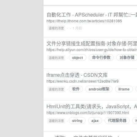
自動化工作 - APScheduler - iT 邦幫
https://ithelp.ithome.com.tw/articles/10281085
·
· 1 月前
温暖的洋葱
文件分享链接生成配置指南-对象存储-阿
https://help.aliyun.com/zh/oss/user-guide/how-to-obtain-
object
命令行参数
对象存储
·
温暖的洋葱
iframe点击穿透 - CSDN文库
https://wenku.csdn.net/answer/12ed8w7iw9
软件
android框架
iframe
·
温暖的洋葱
HtmlUnit的工具类(请求头，JavaScrip
https://www.cnblogs.com/lizijuna/p/11907390.html
string
ajax
代理服务器
·
温暖的洋葱