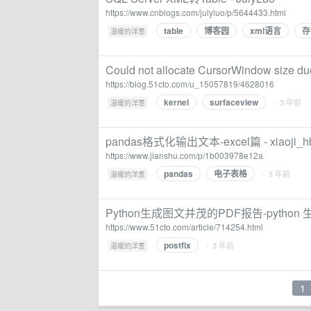
https://www.cnblogs.com/julyluo/p/5644433.html
table
博客园
xml语言
存
·
温暖的洋葱
Could not allocate CursorWindow size d
https://blog.51cto.com/u_15057819/4628016
kernel
surfaceview
·
· 3 年前
温暖的洋葱
pandas格式化输出文本-excel篇 - xiaoji_h
https://www.jianshu.com/p/1b003978e12a
pandas
电子表格
·
· 3 年前
温暖的洋葱
Python生成图文并茂的PDF报告-python 生
https://www.51cto.com/article/714254.html
postfix
·
· 3 年前
温暖的洋葱
1