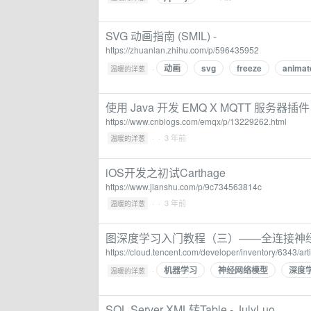
SVG 动画指南 (SMIL) -
https://zhuanlan.zhihu.com/p/596435952
动画
svg
freeze
animat
·
温暖的洋葱
使用 Java 开发 EMQ X MQTT 服务器插件 
https://www.cnblogs.com/emqx/p/13229262.html
·
· 3 年前
温暖的洋葱
iOS开发之初试Carthage
https://www.jianshu.com/p/9c734563814c
·
· 3 年前
温暖的洋葱
图深度学习入门教程（三）——全连接神经
https://cloud.tencent.com/developer/inventory/6343/ar
机器学习
神经网络模型
深度
·
温暖的洋葱
SQL Server XML转Table - JulyLuo