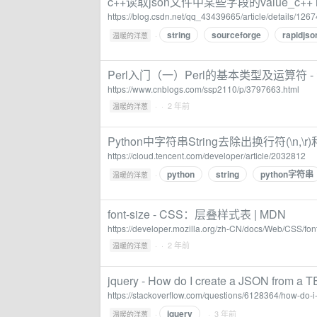
c++读取json文件中某些字段的value_c++ rap
https://blog.csdn.net/qq_43439665/article/details/126
string
sourceforge
rapidjs
·
温暖的洋葱
Perl入门（一）Perl的基本类型及运算符 
https://www.cnblogs.com/ssp2110/p/3797663.html
·
· 2 年前
温暖的洋葱
Python中字符串String去除出换行符(\
https://cloud.tencent.com/developer/article/2032812
python
string
python字符串
·
温暖的洋葱
font-size - CSS：层叠样式表 | MDN
https://developer.mozilla.org/zh-CN/docs/Web/CSS/fon
·
· 2 年前
温暖的洋葱
jquery - How do I create a JSON from a 
https://stackoverflow.com/questions/6128364/how-do-i
jquery
·
· 3 年前
温暖的洋葱