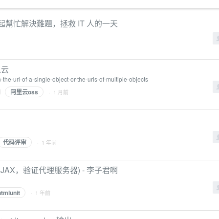
忙::一起幫忙解決難題，拯救 IT 人的一天
里云
the-url-of-a-single-object-or-the-urls-of-multiple-objects
阿里云oss
· 1 月前
代码评审
· 1 年前
t，AJAX，验证代理服务器) - 李子君啊
htmlunit
· 1 年前