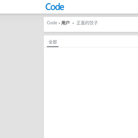
Code
› 用户
正直的饺子
›
全部