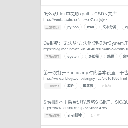
怎么从html中提取xpath - CSDN文库
https://wenku.csdn.net/answer/7uicujqjwk
python
lxml
文本分类
x
·
正直的饺子
C#报错：无法从“方法组”转换为“System.Threa
https://blog.csdn.net/weixin_46407807/article/details
system
多线程
线程
窗
·
正直的饺子
第一次打开Photoshop时的基本设置 - 千
https://www.cnblogs.com/qianguyihao/p/5101995.html
软件
博客园
·
· 2 年前
正直的饺子
Shell脚本里后台进程忽略SIGINT、SIGQ
https://www.jianshu.com/p/78246e5f47c6
shell脚本
·
· 2 年前
正直的饺子