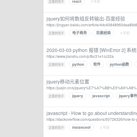
react
·
· 3 年前
正直的饺子
jquery如何将数组反转输出-百度经验
https://jingyan.baidu.com/article/4dc40848960daa89d
电子商务
百度经验
·
· 3 年前
正直的饺子
2020-03-03 python 报错 [WinError
https://www.jianshu.com/p/fbc31e1cc32a
python
软件
python函数
·
正直的饺子
jquery移动元素位置
https://juejin.cn/s/jquery%E7%A7%BB%E5%
jquery
javascript
jquery事
·
正直的饺子
javascript - How to go about understanding
https://stackoverflow.com/questions/50726326/how-to
instanceof
·
· 3 年前
正直的饺子