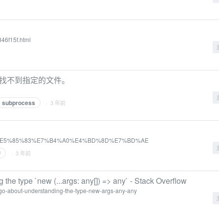
846f15f.html
 2] 系统找不到指定的文件。
subprocess
· 3 年前
8A%A8%E5%85%83%E7%B4%A0%E4%BD%8D%E7%BD%AE
件
· 3 年前
 the type `new (...args: any[]) => any` - Stack Overflow
-go-about-understanding-the-type-new-args-any-any