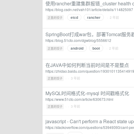
使用rancher重建集群报错_cluster health che
https://blog.csdn.net/vah101/article/details/114825097
etcd
rancher
·
· 2 年前
正直的饺子
SpringBoot打成war包，部署Tomcat服务器
https://blog.51cto.com/dgwblog/5556612
android
boot
·
· 2 年前
正直的饺子
在JAVA中如何判断当前时间是不是整点
https://zhidao.baidu.com/question/193010113541491
·
· 3 年前
正直的饺子
MySQL时间格式化-mysql 时间戳格式化
https://www.51cto.com/article/630673.html
·
· 3 年前
正直的饺子
javascript - Can't perform a React state
https://stackoverflow.com/questions/53949393/cant-p