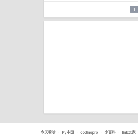
1
今天看啥
·
Py中国
·
codingpro
·
小百科
·
link之家