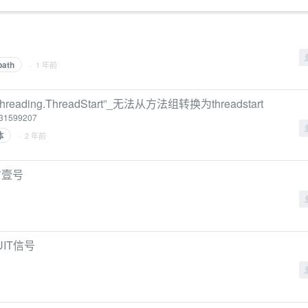
path
· 1 年前
ding.ThreadStart”_无法从方法组转换为threadstart
/131599207
体
· 2 年前
古壹号
UIT信号