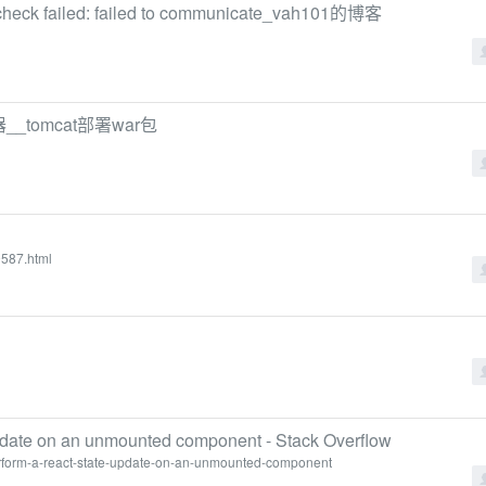
ck failed: failed to communicate_vah101的博客
__tomcat部署war包
9587.html
 update on an unmounted component - Stack Overflow
erform-a-react-state-update-on-an-unmounted-component