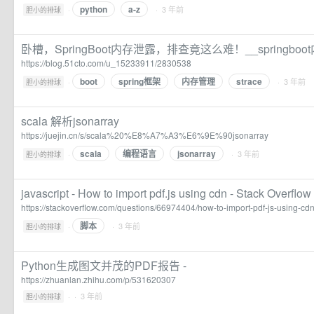
python
a-z
·
· 3 年前
胆小的排球
卧槽，SpringBoot内存泄露，排查竟这么难！__springbo
https://blog.51cto.com/u_15233911/2830538
boot
spring框架
内存管理
strace
·
· 3 年前
胆小的排球
scala 解析jsonarray
https://juejin.cn/s/scala%20%E8%A7%A3%E6%9E%90jsonarray
scala
编程语言
jsonarray
·
· 3 年前
胆小的排球
javascript - How to import pdf.js using cdn - Stack Overflow
https://stackoverflow.com/questions/66974404/how-to-import-pdf-js-using-cd
脚本
·
· 3 年前
胆小的排球
Python生成图文并茂的PDF报告 -
https://zhuanlan.zhihu.com/p/531620307
·
· 3 年前
胆小的排球