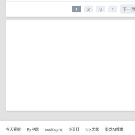
1
2
3
4
下一
今天看啥
·
Py中国
·
codingpro
·
小百科
·
link之家
·
卧龙AI搜索