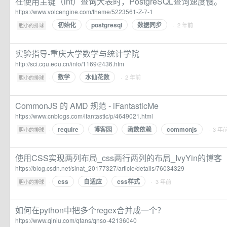
在使用主键（int）查询大表时，PostgreSQL查询速度慢。
https://www.volcengine.com/theme/5223561-Z-7-1
初始化
postgresql
数据同步
·
· 2 年前
胆小的排球
实验指导-重庆大学数学与统计学院
http://sci.cqu.edu.cn/info/1169/2436.htm
数学
水仙花数
·
· 2 年前
胆小的排球
CommonJS 的 AMD 规范 - iFantasticMe
https://www.cnblogs.com/ifantastic/p/4649021.html
require
博客园
函数依赖
commonjs
·
· 3 年
胆小的排球
使用CSS实现两列布局_css两行两列的布局_IvyYin的博客
https://blog.csdn.net/sinat_20177327/article/details/76034329
css
自适应
css样式
·
· 3 年前
胆小的排球
如何在python中把多个regex合并成一个？
https://www.qiniu.com/qfans/qnso-42136040