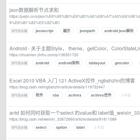
json数据解析节点求和
https://juejin.cn/s/json%E6%95%B0%E6%8D%AE%E8%A7%A3%E6%
9%E6%B1%82%E5%92%8C
javascript
遍历
jsonpath
android json解析
·
帅气的水桶
Android - 关于主题Style， theme、getColor、ColorStateLis
https://zhuanlan.zhihu.com/p/136351720
android
android架构
tablayout
getcolor
·
· 
帅气的水桶
Excel 2010 VBA 入门 121 ActiveX控件_ngbshzhn的博客
https://blog.csdn.net/ngbshzhn/article/details/119732447
软件
vba
activex
activex控件
·
· 3 年前
帅气的水桶
antd 如何同时获取一个select 的value和 label值_weixin_
https://blog.csdn.net/weixin_33872660/article/details/91811089
select
option
label
·
· 3 年前
帅气的水桶