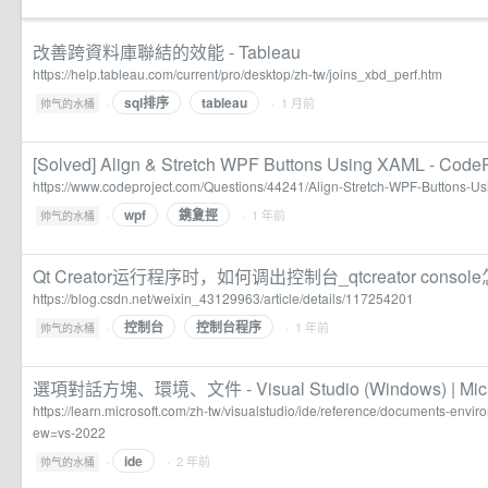
改善跨資料庫聯結的效能 - Tableau
https://help.tableau.com/current/pro/desktop/zh-tw/joins_xbd_perf.htm
sql排序
tableau
·
· 1 月前
帅气的水桶
[Solved] Align & Stretch WPF Buttons Using XAML - CodeP
https://www.codeproject.com/Questions/44241/Align-Stretch-WPF-Buttons-
wpf
鎸夐挳
·
· 1 年前
帅气的水桶
Qt Creator运行程序时，如何调出控制台_qtcreator conso
https://blog.csdn.net/weixin_43129963/article/details/117254201
控制台
控制台程序
·
· 1 年前
帅气的水桶
選項對話方塊、環境、文件 - Visual Studio (Windows) | Micro
https://learn.microsoft.com/zh-tw/visualstudio/ide/reference/documents-envi
ew=vs-2022
ide
·
· 2 年前
帅气的水桶