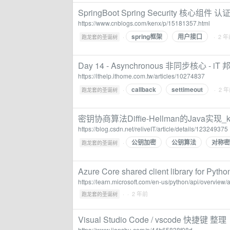
SpringBoot Spring Security 
https://www.cnblogs.com/kenx/p/15181357.html
spring框架
用户接口
·
· 2 
跑龙套的圣诞树
Day 14 - Asynchronous 非同步核心 
https://ithelp.ithome.com.tw/articles/10274837
callback
settimeout
·
· 2 
跑龙套的圣诞树
密钥协商算法Diffie-Hellman的Java实
https://blog.csdn.net/reliveIT/article/details/123249375
公钥加密
公钥算法
对称密
·
跑龙套的圣诞树
Azure Core shared client library for Pytho
https://learn.microsoft.com/en-us/python/api/overvie
·
· 2 年前
跑龙套的圣诞树
Visual Studio Code / vscode 快捷键 整理
https://www.jianshu.com/p/44b65838f08d