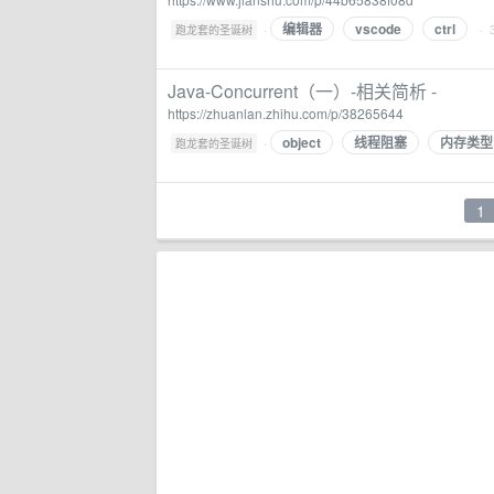
编辑器
vscode
ctrl
·
· 
跑龙套的圣诞树
Java-Concurrent（一）-相关简析 -
https://zhuanlan.zhihu.com/p/38265644
object
线程阻塞
内存类型
·
跑龙套的圣诞树
1