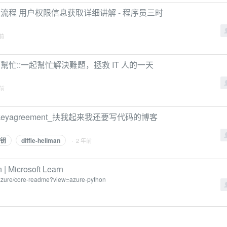
核心组件 认证流程 用户权限信息获取详细讲解 - 程序员三时
年前
- iT 邦幫忙::一起幫忙解決難題，拯救 IT 人的一天
年前
现_keyagreement_扶我起来我还要写代码的博客
钥
diffie-hellman
· 2 年前
n | Microsoft Learn
w/azure/core-readme?view=azure-python