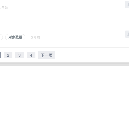
3 年前
对象数组
· 3 年前
2
3
4
下一页