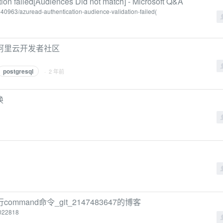
ion failed[Audiences Did not match] - Microsoft Q&A
640963/azuread-authentication-audience-validation-failed(
法-阿里云开发者社区
postgresql
· 2 年前
换
ommand命令_git_2147483647的博客
3022818