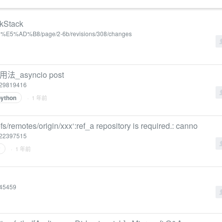
kStack
99%E5%AD%B8/page/2-6b/revisions/308/changes
法_asyncio post
/129819416
python
· 1 年前
s/remotes/origin/xxx‘:ref_a repository is required.: canno
/122397515
· 1 年前
545459