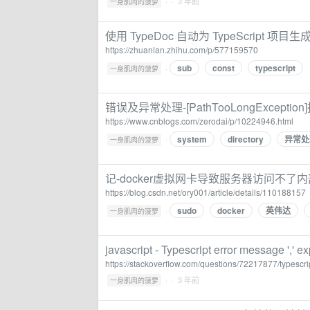
·
· 3 年前
一身肌肉的菠萝
使用 TypeDoc 自动为 TypeScript 项目生成
https://zhuanlan.zhihu.com/p/577159570
sub
const
typescript
·
一身肌肉的菠萝
错误及异常处理-[PathTooLongExceptio
https://www.cnblogs.com/zerodai/p/10224946.html
system
directory
异常处
·
一身肌肉的菠萝
记-docker虚拟网卡导致服务器访问不了内
https://blog.csdn.net/ory001/article/details/110188157
sudo
docker
英伟达
·
一身肌肉的菠萝
javascript - Typescript error message ',' 
https://stackoverflow.com/questions/72217877/typescr
·
· 3 年前
一身肌肉的菠萝