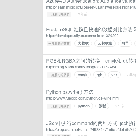
AzureAD Authentication: Audience validat
https://learn.microsoft.com/en-us/answers/questions/1
·
· 2 年前
一身肌肉的菠萝
PostgreSQL 准确且快速的数据对比方
https://developer.aliyun.com/article/1329392
大数据
云数据库
阿里
·
一身肌肉的菠萝
RGB和RGBA之间的转换__cmyk和rgb转
https://blog.51cto.com/51ctogreat/1757484
cmyk
rgb
var
·
· 2 年前
一身肌肉的菠萝
Python os.write() 方法 |
https://www.runoob.com/python/os-write.html
python
教程
·
· 3 年前
一身肌肉的菠萝
JSch中执行command的两种方式_jsch执行c
https://blog.csdn.net/sinat_24928447/article/details/8