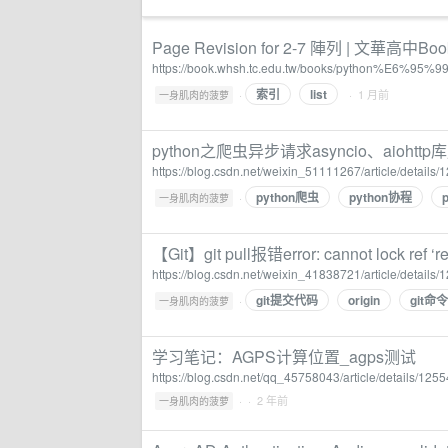
Page Revision for 2-7 陣列 | 文華高中Boo
https://book.whsh.tc.edu.tw/books/python%E6%95%
索引
list
·
· 1 月前
一身肌肉的菠萝
python之爬虫异步请求asyncio、aiohttp库用
https://blog.csdn.net/weixin_51111267/article/details
python爬虫
python协程
·
一身肌肉的菠萝
【Git】git pull报错error: cannot lock ref ‘ref
https://blog.csdn.net/weixin_41838721/article/details
git提交代码
origin
git命令
·
一身肌肉的菠萝
学习笔记：AGPS计算位置_agps测试
https://blog.csdn.net/qq_45758043/article/details/125
·
· 2 年前
一身肌肉的菠萝