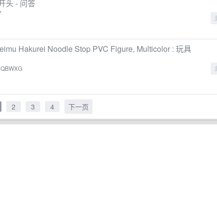
址开头 - 问答
7
imu Hakurei Noodle Stop PVC Figure, Multicolor : 玩具
9F5QBWXG
2
3
4
下一页