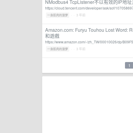
NModbus4 TcpListener不以有效的IP地
https://cloud.tencent.com/developer/ask/sof/10705869
·
· 3 年前
一身肌肉的菠萝
Amazon.com: Furyu Touhou Lost Word: Re
和遊戲
https://www.amazon.com/-/zh_TW/00010026/dp/B0
·
· 3 年前
一身肌肉的菠萝
1