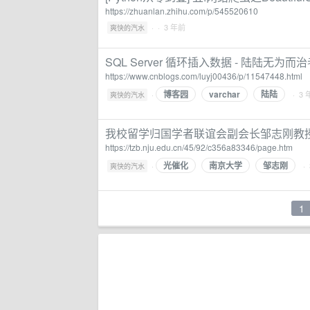
https://zhuanlan.zhihu.com/p/545520610
·
· 3 年前
爽快的汽水
SQL Server 循环插入数据 - 陆陆无为而
https://www.cnblogs.com/luyj00436/p/11547448.html
博客园
varchar
陆陆
·
· 3
爽快的汽水
我校留学归国学者联谊会副会长邹志刚教授
https://tzb.nju.edu.cn/45/92/c356a83346/page.htm
光催化
南京大学
邹志刚
·
·
爽快的汽水
1