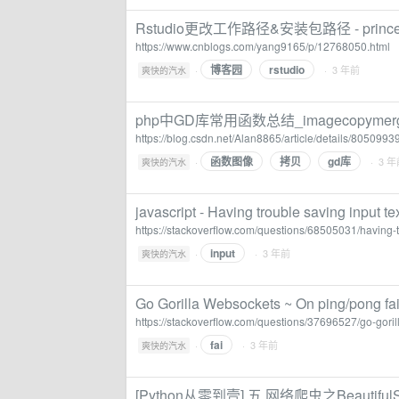
Rstudio更改工作路径&安装包路径 - prince
https://www.cnblogs.com/yang9165/p/12768050.html
博客园
rstudio
·
· 3 年前
爽快的汽水
php中GD库常用函数总结_imagecopymerge 
https://blog.csdn.net/Alan8865/article/details/8050993
函数图像
拷贝
gd库
·
· 3 
爽快的汽水
javascript - Having trouble saving input te
https://stackoverflow.com/questions/68505031/having-tr
input
·
· 3 年前
爽快的汽水
Go Gorilla Websockets ~ On ping/pong fail
https://stackoverflow.com/questions/37696527/go-goril
fai
·
· 3 年前
爽快的汽水
[Python从零到壹] 五.网络爬虫之Beautif