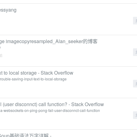
ssyang
imagecopyresampled_Alan_seeker的博客
9
年前
xt to local storage - Stack Overflow
ouble-saving-input-text-to-local-storage
 (user disconnct) call function? - Stack Overflow
la-websockets-on-ping-pong-fail-user-disconnct-call-function
ulSoup基础语法万字详解 -