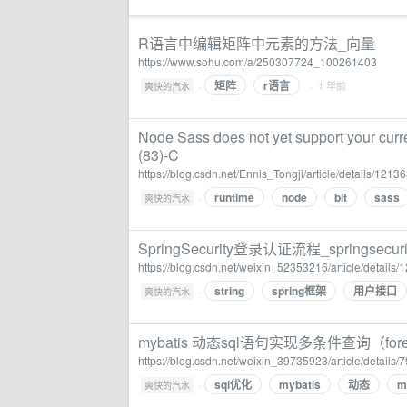
R语言中编辑矩阵中元素的方法_向量
https://www.sohu.com/a/250307724_100261403
矩阵
r语言
·
· 1 年前
爽快的汽水
Node Sass does not yet support your curr
(83)-C
https://blog.csdn.net/Ennis_Tongji/article/details/121
runtime
node
bit
sass
·
爽快的汽水
SpringSecurity登录认证流程_springsec
https://blog.csdn.net/weixin_52353216/article/details
string
spring框架
用户接口
·
爽快的汽水
mybatis 动态sql语句实现多条件查询（fore
https://blog.csdn.net/weixin_39735923/article/details
sql优化
mybatis
动态
m
·
爽快的汽水