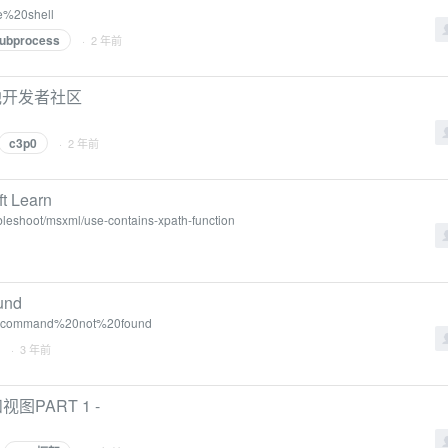
ve%20shell
ubprocess
· 2 年前
连接池开发者社区
c3p0
· 2 年前
ft Learn
oubleshoot/msxml/use-contains-xpath-function
und
%20command%20not%20found
· 3 年前
图PART 1 -