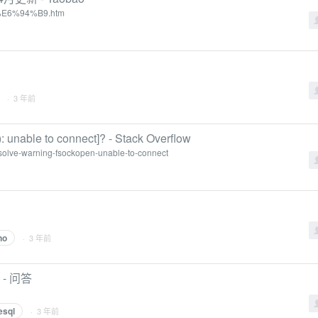
AE%E6%94%B9.htm
· 3 年前
: unable to connect]? - Stack Overflow
-solve-warning-fsockopen-unable-to-connect
no
· 3 年前
- 问答
esql
· 3 年前