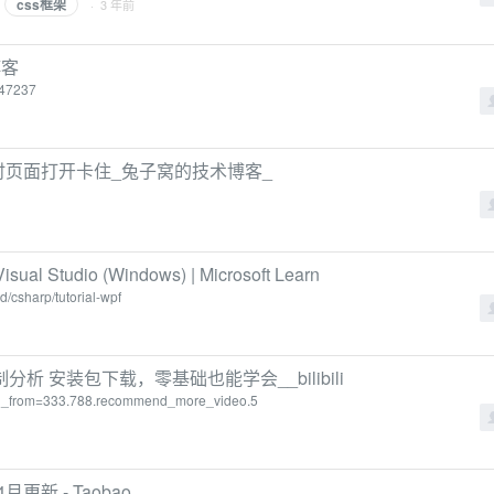
css框架
· 3 年前
博客
347237
ssion时页面打开卡住_兔子窝的技术博客_
al Studio (Windows) | Microsoft Learn
ed/csharp/tutorial-wpf
实验控制分析 安装包下载，零基础也能学会__bilibili
_id_from=333.788.recommend_more_video.5
年4月更新 - Taobao