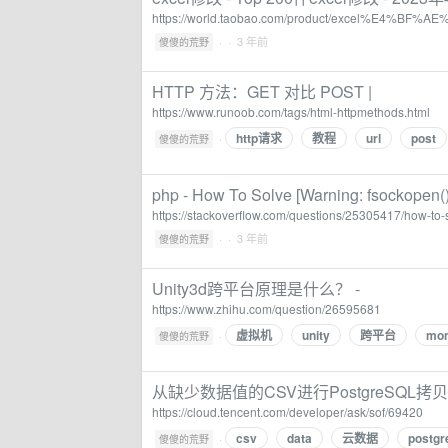
https://world.taobao.com/product/excel%E4%BF%
·
· 3 年前
傻傻的荒野
HTTP 方法：GET 对比 POST |
https://www.runoob.com/tags/html-httpmethods.html
http请求
教程
url
post
·
傻傻的荒野
php - How To Solve [Warning: fsockopen()
https://stackoverflow.com/questions/25305417/how-to
·
· 3 年前
傻傻的荒野
Unity3d跨平台原理是什么？ -
https://www.zhihu.com/question/26595681
虚拟机
unity
跨平台
mo
·
傻傻的荒野
从缺少数据值的CSV进行PostgreSQL拷贝 
https://cloud.tencent.com/developer/ask/sof/69420
csv
data
云数据
postgr
·
傻傻的荒野