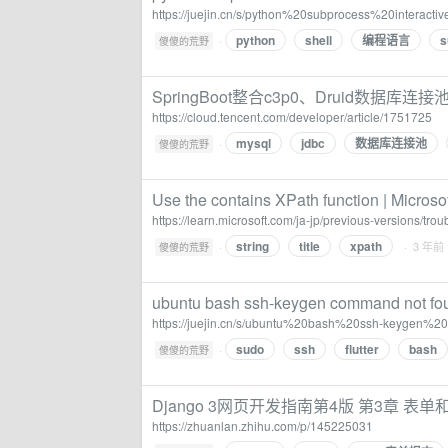
https://juejin.cn/s/python%20subprocess%20interacti
python
shell
编程语言
s
·
傻傻的荒野
SpringBoot整合c3p0、Druid数据库
https://cloud.tencent.com/developer/article/1751725
mysql
jdbc
数据库连接池
·
傻傻的荒野
Use the contains XPath function | Microso
https://learn.microsoft.com/ja-jp/previous-versions/tr
string
title
xpath
·
· 3 年前
傻傻的荒野
ubuntu bash ssh-keygen command not fo
https://juejin.cn/s/ubuntu%20bash%20ssh-keygen
sudo
ssh
flutter
bash
·
傻傻的荒野
Django 3网页开发指南第4版 第3章 表单和视
https://zhuanlan.zhihu.com/p/145225031