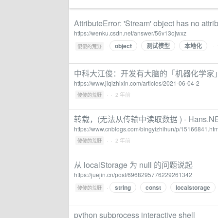
AttributeError: 'Stream' object has no at
https://wenku.csdn.net/answer/56v13ojwxz
object
测试模型
本地化
·
·
傻傻的荒野
中科大江俊：开发有大脑的「机器化学家」
https://www.jiqizhixin.com/articles/2021-06-04-2
·
· 2 年前
傻傻的荒野
转载，(无法从传输中读取数据 ) - Hans.N
https://www.cnblogs.com/bingyizhihun/p/15166841.htm
·
· 2 年前
傻傻的荒野
从 localStorage 为 null 的问题说起
https://juejin.cn/post/6968295776229261342
string
const
localstorage
·
傻傻的荒野
python subprocess interactive shell