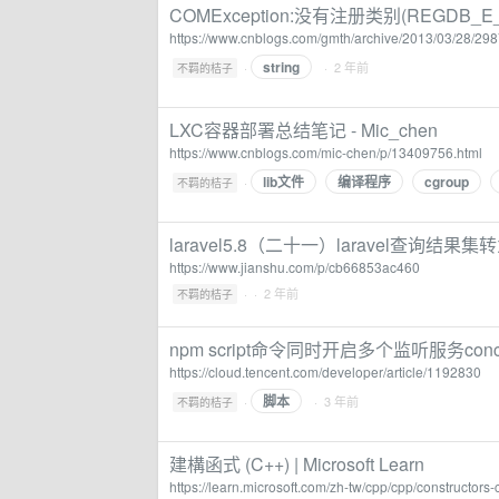
COMException:没有注册类别(REGDB_E
https://www.cnblogs.com/gmth/archive/2013/03/28/29
string
·
· 2 年前
不羁的桔子
LXC容器部署总结笔记 - Mic_chen
https://www.cnblogs.com/mic-chen/p/13409756.html
lib文件
编译程序
cgroup
·
不羁的桔子
laravel5.8（二十一）laravel查询结
https://www.jianshu.com/p/cb66853ac460
·
· 2 年前
不羁的桔子
npm script命令同时开启多个监听服务conc
https://cloud.tencent.com/developer/article/1192830
脚本
·
· 3 年前
不羁的桔子
建構函式 (C++) | Microsoft Learn
https://learn.microsoft.com/zh-tw/cpp/cpp/constructo