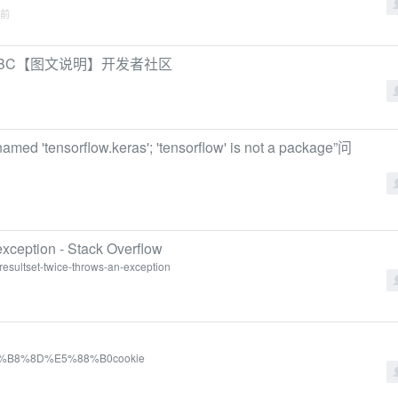
年前
--JDBC【图文说明】开发者社区
d 'tensorflow.keras'; 'tensorflow' is not a package”问
exception - Stack Overflow
resultset-twice-throws-an-exception
%E4%B8%8D%E5%88%B0cookie