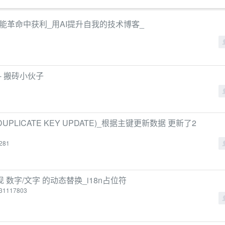
工智能革命中获利_用AI提升自我的技术博客_
 - 搬砖小伙子
LICATE KEY UPDATE)_根据主键更新数据 更新了2
8281
来实现 数字/文字 的动态替换_i18n占位符
/131117803