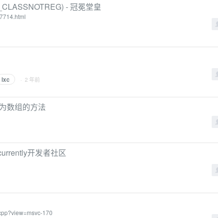
_CLASSNOTREG) - 冠冕堂皇
87714.html
lxc
· 2 年前
果集转为数组的方法
urrently开发者社区
rs-cpp?view=msvc-170