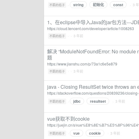
string
初始化
const
·
· 3 
不羁的桔子
1、在eclipse中导入Java的jar包方法-
https://cloud.tencent.com/developer/article/1008263
·
· 3 年前
不羁的桔子
解决 “ModuleNotFoundError: No module name
题
https://www.jianshu.com/p/73a1c6e5e879
·
· 3 年前
不羁的桔子
java - Closing ResultSet twice throws an 
https://stackoverflow.com/questions/20839236/closing-
jdbc
resultset
·
· 3 年前
不羁的桔子
vue获取不到cookie
https://juejin.cn/s/vue%E8%8E%B7%E5%8F%96
vue
cookie
·
· 3 年前
不羁的桔子