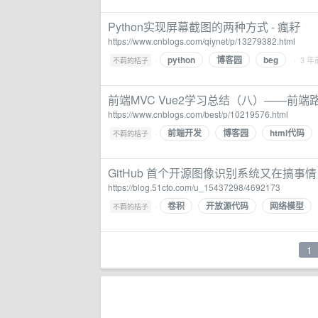
Python实现屏幕截图的两种方式 - 瘋耔
https://www.cnblogs.com/qiynet/p/13279382.html
python
博客园
beg
·
· 3 年
不羁的桔子
前端MVC Vue2学习总结（八）——前端路
https://www.cnblogs.com/best/p/10219576.html
前端开发
博客园
html代码
·
不羁的桔子
GitHub 首个开源图像识别系统又在搞事情！_
https://blog.51cto.com/u_15437298/4692173
卷积
开放源代码
网络模型
·
不羁的桔子
1