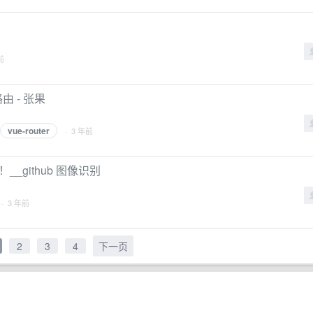
前
由 - 张果
vue-router
· 3 年前
_github 图像识别
· 3 年前
2
3
4
下一页