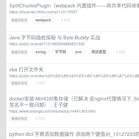
SplitChunksPlugin（webpack 内置插件——将共享代码
https://zhuanlan.zhihu.com/p/110175557
webpack
·
· 3 年前
瘦瘦的电池
Java 字节码插桩探秘 与 Byte-Buddy 实战
https://juejin.cn/post/7121995309684621320
string
字节码
jvm
项目类型
·
· 3 年前
瘦瘦的电池
vba 打开文件夹
https://juejin.cn/s/vba%20%E6%89%93%E5%BC%80%E6%96%87%E4
·
· 3 年前
瘦瘦的电池
docker安装 MinIO对象存储（已解决 走nginx代理情况下, Signa
签名不一致问题） - 王子健
https://www.cnblogs.com/virtulreal/p/14441363.html
·
· 3 年前
瘦瘦的电池
python dict 字典添加数据操作 添加两个键值对_1312723