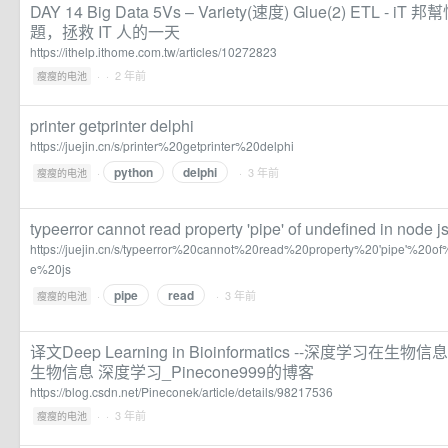
DAY 14 Big Data 5Vs – Variety(速度) Glue(2) ETL -
題，拯救 IT 人的一天
https://ithelp.ithome.com.tw/articles/10272823
·
· 2 年前
瘦瘦的电池
printer getprinter delphi
https://juejin.cn/s/printer%20getprinter%20delphi
python
delphi
·
· 3 年前
瘦瘦的电池
typeerror cannot read property 'pipe' of undefined in node j
https://juejin.cn/s/typeerror%20cannot%20read%20property%20'pipe'%2
e%20js
pipe
read
·
· 3 年前
瘦瘦的电池
译文Deep Learning in Bioinformatics --深度学习
生物信息 深度学习_Pinecone999的博客
https://blog.csdn.net/Pineconek/article/details/98217536
·
· 3 年前
瘦瘦的电池