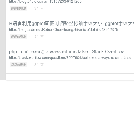
https://blog.51cto.com/u_13137233/6121206
·
· 3 年前
瘦瘦的电池
R语言利用ggplot画图时调整坐标轴字体大小_ggplot字体
https://blog.csdn.net/RobertChenGuangzhi/article/details/48912375
·
· 3 年前
瘦瘦的电池
php - curl_exec() always returns false - Stack Overflow
https://stackoverflow.com/questions/8227909/curl-exec-always-returns-false
·
· 3 年前
瘦瘦的电池