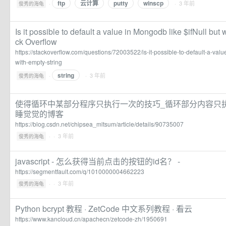
ftp
云计算
putty
winscp
·
· 3 年前
俊秀的海龟
Is it possible to default a value in Mongodb like $ifNull but 
ck Overflow
https://stackoverflow.com/questions/72003522/is-it-possible-to-default-a-valu
with-empty-string
string
·
· 3 年前
俊秀的海龟
使得循环中某部分程序只执行一次的技巧_循环部分内容只
睡觉觉的博客
https://blog.csdn.net/chipsea_mltsum/article/details/90735007
·
· 3 年前
俊秀的海龟
javascript - 怎么获得当前点击的按钮的id名？ -
https://segmentfault.com/q/1010000004662223
·
· 3 年前
俊秀的海龟
Python bcrypt 教程 · ZetCode 中文系列教程 · 看云
https://www.kancloud.cn/apachecn/zetcode-zh/1950691