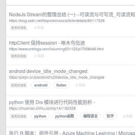
NodeJs Stream的整理总结 (一) --可读流与可写流_可读
https://blog.csdn.net/Napoleonxxx/article/details/80117528
·
· 2 年前
俊秀的海龟
httpClient 保持session - 啄木鸟伍迪
https://www.cnblogs.com/lixiuming521125/p/7058446.html
·
· 2 年前
俊秀的海龟
android device_idle_mode_changed
https://juejin.cn/s/android%20device_idle_mode_changed
android
flutter
·
· 2 年前
俊秀的海龟
python 使用 Dis 模块进行代码性能剖析 -
https://zhuanlan.zhihu.com/p/141162328
python
python函数
编程语言
知乎
·
· 2 年前
俊秀的海龟
执行 R 脚本：组件引用 - Azure Machine Learning | Microsof