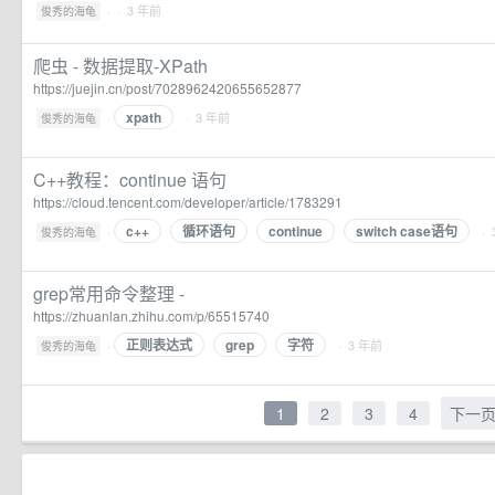
·
· 3 年前
俊秀的海龟
爬虫 - 数据提取-XPath
https://juejin.cn/post/7028962420655652877
xpath
·
· 3 年前
俊秀的海龟
C++教程：continue 语句
https://cloud.tencent.com/developer/article/1783291
c++
循环语句
continue
switch case语句
·
· 
俊秀的海龟
grep常用命令整理 -
https://zhuanlan.zhihu.com/p/65515740
正则表达式
grep
字符
·
· 3 年前
俊秀的海龟
1
2
3
4
下一