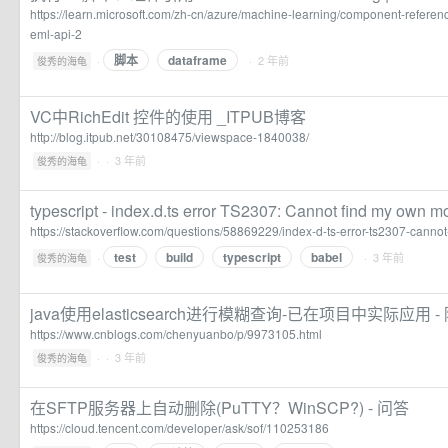
https://learn.microsoft.com/zh-cn/azure/machine-learning/component-referen
eml-api-2
脚本
dataframe
·
· 2 年前
俊秀的海龟
VC中RichEdit 控件的使用 _ITPUB博客
http://blog.itpub.net/30108475/viewspace-1840038/
·
· 3 年前
俊秀的海龟
typescript - index.d.ts error TS2307: Cannot find my own m
https://stackoverflow.com/questions/58869229/index-d-ts-error-ts2307-cann
test
build
typescript
babel
·
· 3 年前
俊秀的海龟
java使用elasticsearch进行模糊查询-已在项目中实际应用 -
https://www.cnblogs.com/chenyuanbo/p/9973105.html
·
· 3 年前
俊秀的海龟
在SFTP服务器上自动删除(PuTTY？WinSCP?) - 问答
https://cloud.tencent.com/developer/ask/sof/110253186