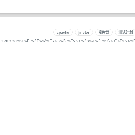
apache
jmeter
定时器
测试计划
uejin.cn/s/jmeter%20%E5%AE%9A%E6%97%B6%E5%99%A8%20%E6%9C%9F%E9%97%