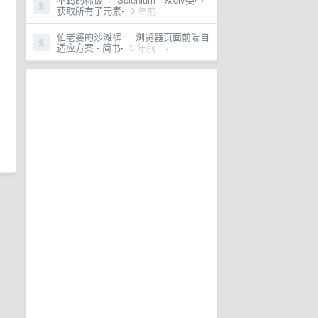
获取所有子元素
·
3 年前
·
怕老婆的沙滩裤
·
浏览器页面前端自
适应方案 - 简书
·
3 年前
·