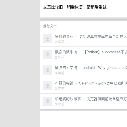
文章比较旧，稍后恢复，请稍后重试
推荐文章
愤怒的豆芽
·
更新SQL数据库中每个新插入的D
2 年前
飘逸的酱牛肉
·
【Python】subprocess
2 年前
腼腆的人字拖
·
android - Why getLocation
3 年前
不羁的稀饭
·
Selenium - 从div类中获取
3 年前
怕老婆的沙滩裤
·
浏览器页面前端自适应方案
3 年前