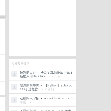
相关文章推荐
愤怒的豆芽
·
更新SQL数据库中每个
新插入的DataTab ...
·
2 年前
·
飘逸的酱牛肉
·
【Python】subproc
ess子进程管 ...
·
2 年前
·
腼腆的人字拖
·
android - Why ...
·
3
年前
·
不羁的稀饭
·
Selenium - 从div类中