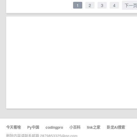
1
2
3
4
下一
今天看啥
·
Py中国
·
codingpro
·
小百科
·
link之家
·
卧龙AI搜索
删除内容请联系邮箱 2879853325@qq.com