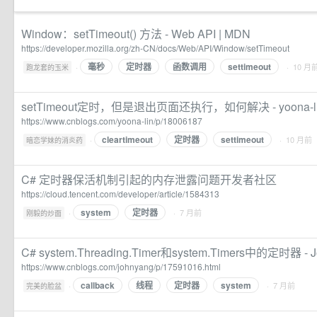
Window：setTimeout() 方法 - Web API | MDN
https://developer.mozilla.org/zh-CN/docs/Web/API/Window/setTimeout
毫秒
定时器
函数调用
settimeout
·
· 10 月
跑龙套的玉米
setTimeout定时，但是退出页面还执行，如何解决 - yoona-l
https://www.cnblogs.com/yoona-lin/p/18006187
cleartimeout
定时器
settimeout
·
· 10 月前
暗恋学妹的消炎药
C# 定时器保活机制引起的内存泄露问题开发者社区
https://cloud.tencent.com/developer/article/1584313
system
定时器
·
· 7 月前
刚毅的炒面
C# system.Threading.Timer和system.Timers中的定时器 - 
https://www.cnblogs.com/johnyang/p/17591016.html
callback
线程
定时器
system
·
· 7 月前
完美的脸盆