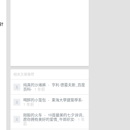
针
相关文章推荐
纯真的沙滩裤
·
亨利·德雷夫斯_百度
百科
·
1 年前
·
喝醉的小笼包
·
東海大學建築學系
·
1 年前
·
刚毅的火车
·
10首最美的七夕诗词，
愿你拥有美好的爱情_牛郎织女
·
1 年
前
·