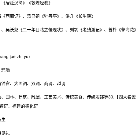
》《居延汉简》《敦煌经卷》
实甫《西厢记》、汤显祖《牡丹亭》、洪升《长生殿》
记》、吴沃尧《二十年目睹之怪现状》、刘鹗《老残游记》、曾朴《孽海花
jué zhǐ yǔ)
、玛瑙
黄钟宫、大面调、双调、商调、越调
曲、园林、建筑、雕塑、工艺美术、传统美食、传统服饰等30.【四大名瓷
镇窑、福建的德化窑
慧生
相见礼