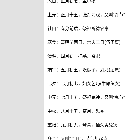
人日：正月初七，主小孩
上元：正月十五，张灯为戏，又叫“灯节”
社日：春分前后，祭祀祈祷农事
寒食：清明前两日，禁火三日(伍子胥)
清明：四月初，扫墓、祭祀
端午：五月初五，吃粽子，划龙(屈原)
七夕：七月初七，妇女乞巧(牛郎织女)
中元：七月十五，祭祀鬼神，又叫“鬼节”
中秋：八月十五，赏月，思乡
重阳：九月初九，登高，插茱萸免灾
冬至：又叫“至日”，节气的起点