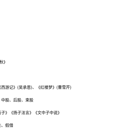
秋》
《西游记》(吴承恩)、《红楼梦》(曹雪芹)
、中股、后股、束股
荀子》《扬子法言》《文中子中说》
注、假借