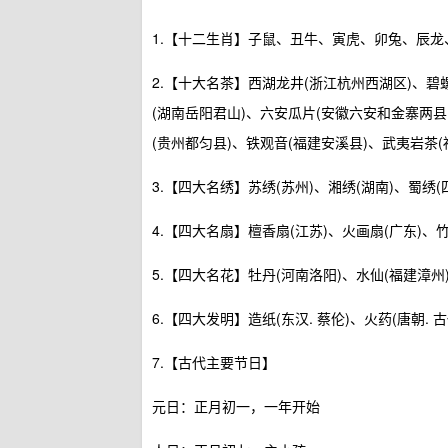
1.【十二生肖】子鼠、丑牛、寅虎、卯兔、辰
2.【十大名茶】西湖龙井(浙江杭州西湖区)、碧
(湖南岳阳君山)、六安瓜片(安徽六安和金寨两县
(贵州都匀县)、铁观音(福建安溪县)、武夷岩茶(
3.【四大名绣】苏绣(苏州)、湘绣(湖南)、蜀绣(
4.【四大名扇】檀香扇(江苏)、火画扇(广东)、竹
5.【四大名花】牡丹(河南洛阳)、水仙(福建漳州
6.【四大发明】造纸(东汉. 蔡伦)、火药(唐朝. 
7.【古代主要节日】
元日：正月初一，一年开始