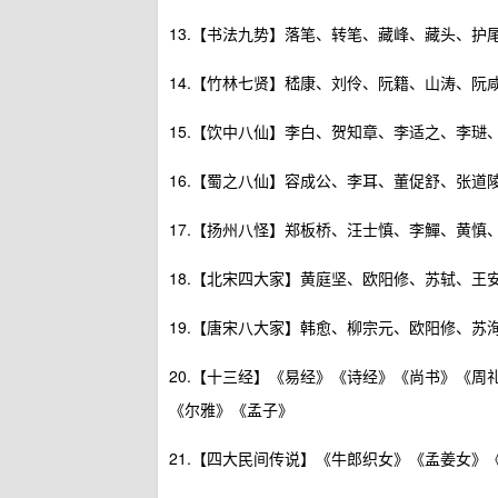
13.【书法九势】落笔、转笔、藏峰、藏头、护
14.【竹林七贤】嵇康、刘伶、阮籍、山涛、阮
15.【饮中八仙】李白、贺知章、李适之、李琎
16.【蜀之八仙】容成公、李耳、董促舒、张道
17.【扬州八怪】郑板桥、汪士慎、李鱓、黄慎
18.【北宋四大家】黄庭坚、欧阳修、苏轼、王
19.【唐宋八大家】韩愈、柳宗元、欧阳修、苏
20.【十三经】《易经》《诗经》《尚书》《
《尔雅》《孟子》
21.【四大民间传说】《牛郎织女》《孟姜女》