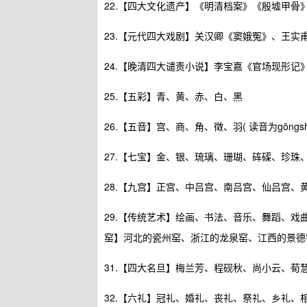
22.【四大文化遗产】《明清档案》《殷墟甲骨
23.【元代四大戏剧】关汉卿《窦娥冤》、王
24.【晚清四大谴责小说】李宝嘉《官场现形
25.【五彩】青、黄、赤、白、黑
26.【五音】宫、商、角、徵、羽( 读音为gōngshāng 
27.【七宝】金、银、琉璃、珊瑚、砗磲、珍珠
28.【九宫】正宫、中吕宫、南吕宫、仙吕宫、
29.【传统艺术】绘画、书法、音乐、舞蹈、戏
窑】河北的瓷州窑、浙江的龙泉窑、江西的景德
31.【四大名旦】梅兰芳、程砚秋、尚小云、荀
32.【六礼】冠礼、婚礼、丧礼、祭礼、乡礼、