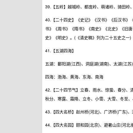
39.【五岭】越城岭、都庞岭、萌诸岭、骑田岭
40.【二十四史】《史记》《汉书》《后汉书
书》《周书》《隋书》《南史》《北史》《旧唐
史》《明史》。(《清史稿》列为二十五史之一)
41.【五湖四海】
五湖：鄱阳湖(江西)、洞庭湖(湖南)、太湖(江苏)
四海：渤海、黄海、东海、南海
42.【二十四节气】立春、雨水、惊蛰、春分
秋分、寒露、霜降、立冬、小雪、大雪、冬至、
43.【四大名桥】赵州桥(河北)、广济桥(广东)、
44.【四大名园】颐和园(北京)、避暑山庄(河北