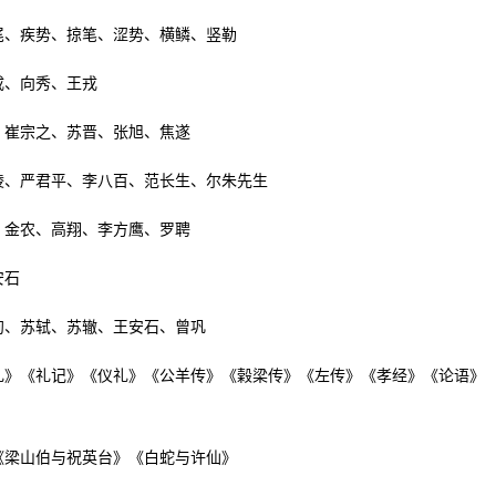
尾、疾势、掠笔、涩势、横鳞、竖勒
咸、向秀、王戎
、崔宗之、苏晋、张旭、焦遂
陵、严君平、李八百、范长生、尔朱先生
、金农、高翔、李方鹰、罗聘
安石
洵、苏轼、苏辙、王安石、曾巩
周礼》《礼记》《仪礼》《公羊传》《榖梁传》《左传》《孝经》《论语》
《梁山伯与祝英台》《白蛇与许仙》