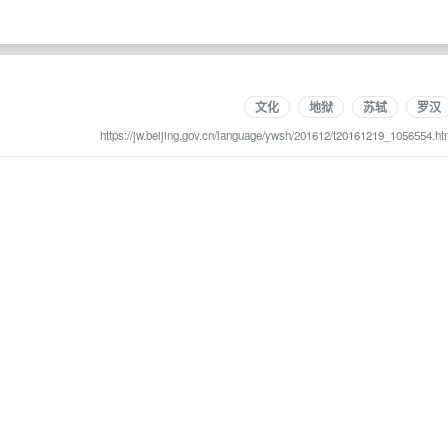
文化
地狱
苏轼
罗汉
https://jw.beijing.gov.cn/language/ywsh/201612/t20161219_1056554.ht