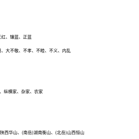
正红、镶蓝、正蓝
道、大不敬、不孝、不睦、不义、内乱
、纵横家、杂家、农家
)陕西华山、(南岳)湖南衡山、(北岳)山西恒山