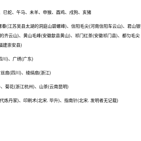
龙、巳蛇、午马、未羊、申猴、酉鸡、戌狗、亥猪
螺春(江苏吴县太湖的洞庭山碧螺峰)、信阳毛尖(河南信阳车云山)、君山银
的齐云山)、黄山毛峰(安徽歙县黄山)、祁门红茶(安徽祁门县)、都匀毛尖
福建崇安县)
四川)、广绣(广东)
丝扇(四川)、绫绢扇(浙江)
)、菊花(浙江杭州)、山茶(云南昆明)
古代炼丹家)、印刷术(北宋. 毕升)、指南针(北宋. 发明者无记载)