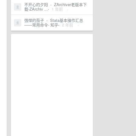
不开心的夕阳
·
ZArchiver老版本下
载-ZArchiv ...
·
1 年前
·
强悍的茄子
·
Stata基本操作汇总
——常用命令- 知乎
·
2 年前
·