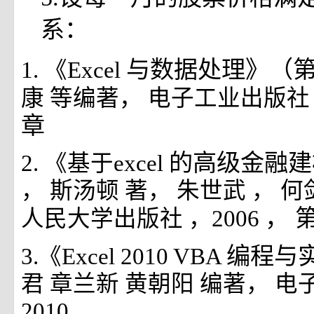
系：
与数据处理》（第
1. 《Excel
康
等编著，
电子工业出版
章
的高级金融
2. 《基于excel
，
斯汤顿
著，
朱世武
，
何
， 
人民大学出版社
，2006
编程与
3.《Excel 2010 VBA
君
章兰新
黄朝阳
编著，
电
2010