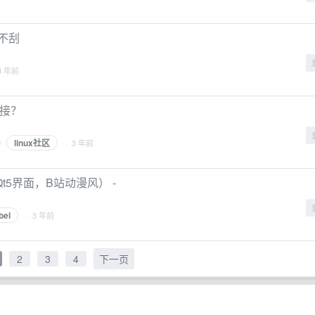
就不刮
3 年前
连接？
linux社区
· 3 年前
Qt5界面，B站动漫风） -
bel
· 3 年前
2
3
4
下一页