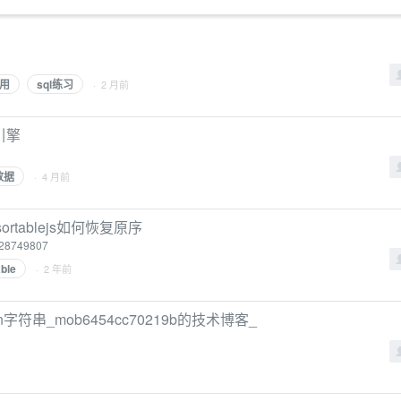
用
sql练习
· 2 月前
山引擎
数据
· 4 月前
ortablejs如何恢复原序
/128749807
able
· 2 年前
son字符串_mob6454cc70219b的技术博客_