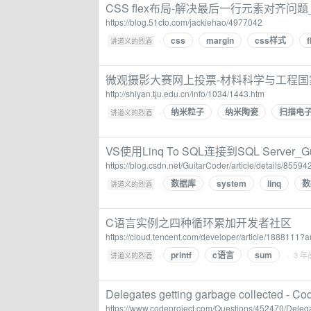
CSS flex布局-解决最后一行元素对齐问题
https://blog.51cto.com/jackiehao/4977042
css
margin
css样式
·
讲道义的烈酒
微观摄影大赛网上投票-材料科学与工程
http://shiyan.tju.edu.cn/info/1034/1443.htm
纳米粒子
纳米陶瓷
扫描电
·
讲道义的烈酒
VS使用Linq To SQL连接到SQL Server_G
https://blog.csdn.net/GuitarCoder/article/details/85594
数据库
system
linq
数
·
讲道义的烈酒
C语言实例之四种循环累加开发者社区
https://cloud.tencent.com/developer/article/1888111
printf
c语言
sum
·
· 3 年
讲道义的烈酒
Delegates getting garbage collected - Co
https://www.codeproject.com/Questions/452470/Delega