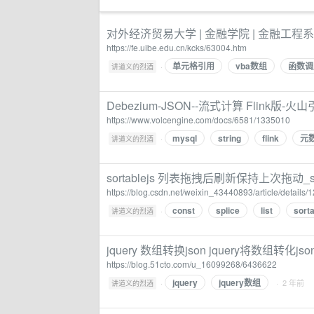
对外经济贸易大学 | 金融学院 | 金融工程系
https://fe.uibe.edu.cn/kcks/63004.htm
单元格引用
vba数组
函数调
·
讲道义的烈酒
Debezium-JSON--流式计算 Flink版-火
https://www.volcengine.com/docs/6581/1335010
mysql
string
flink
元
·
讲道义的烈酒
sortablejs 列表拖拽后刷新保持上次拖动_s
https://blog.csdn.net/weixin_43440893/article/details
const
splice
list
sort
·
讲道义的烈酒
jquery 数组转换json jquery将数组转化j
https://blog.51cto.com/u_16099268/6436622
jquery
jquery数组
·
· 2 年前
讲道义的烈酒