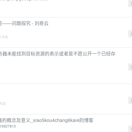
——问题探究 - 刘奇云
3 年前
 源服务器未能找到目标资源的表示或者是不愿公开一个已经存
 年前
概念及意义_xiao5kou4chang6kai4的博客
/119927810