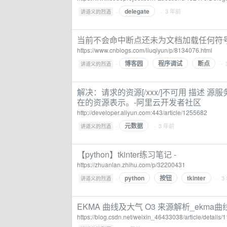
delegate
·
· 3 年前
讲道义的烈酒
当前不会命中断点还未为文档加载任何符号
https://www.cnblogs.com/liuqiyun/p/8134076.html
博客园
程序调试
断点
·
· 
讲道义的烈酒
解决：请求的资源[/xxx/]不可用 描述
在的资源表示。-阿里云开发者社区
http://developer.aliyun.com:443/article/1255682
元数据
·
· 3 年前
讲道义的烈酒
【python】tkinter练习笔记 -
https://zhuanlan.zhihu.com/p/32200431
python
按钮
tkinter
·
· 3
讲道义的烈酒
EKMA 曲线及大气 O3 来源解析_ekma曲线的
https://blog.csdn.net/weixin_46433038/article/details