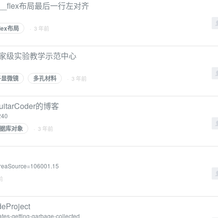
__flex布局最后一行左对齐
flex布局
· 3 年前
国家级实验教学示范中心
子显微镜
多孔材料
· 3 年前
uitarCoder的博客
240
据库对象
· 3 年前
?areaSource=106001.15
前
deProject
tes-getting-garbage-collected