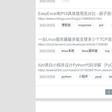
·
· 3 年前
讲道义的烈酒
EasyExcel和POI具体使用及对比 - 胡子
https://www.cnblogs.com/hzzjj/p/16868923.html
博客园
response
poi
·
· 
讲道义的烈酒
一台Linux服务器最多能支撑多少个TCP
https://cloud.tencent.com/developer/article/1768585
linux系统
linux服务器
tcp
·
讲道义的烈酒
520表白小程序设计Python代码详解（Py
https://www.bilibili.com/read/cv16745086?from=search
python
小程序
pyqt
la
·
讲道义的烈酒
1