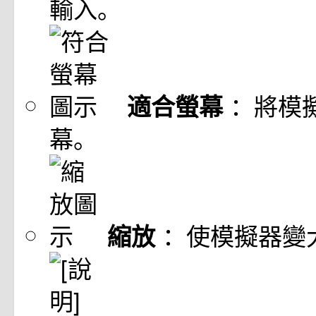
輸入。
：將模
適合螢幕
幕。
：使模擬器變
縮放