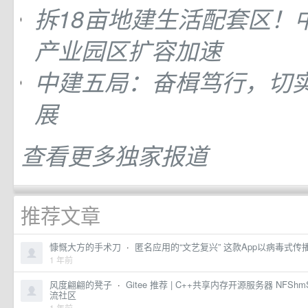
拆18亩地建生活配套区！
产业园区扩容加速
中建五局：奋楫笃行，切
展
查看更多独家报道
推荐文章
慷慨大方的手术刀
·
匿名应用的“文艺复兴” 这款App以病毒式
1 年前
风度翩翩的凳子
·
Gitee 推荐 | C++共享内存开源服务器 NFShmS
流社区
1 年前