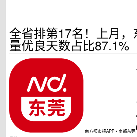
全省排第17名！上月，
量优良天数占比87.1%
南方都市报APP • 南都东莞