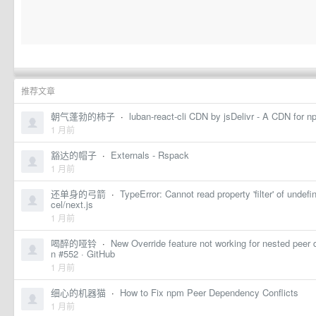
推荐文章
朝气蓬勃的柿子
·
luban-react-cli CDN by jsDelivr - A CDN for 
1 月前
豁达的帽子
·
Externals - Rspack
1 月前
还单身的弓箭
·
TypeError: Cannot read property 'filter' of undef
cel/next.js
1 月前
喝醉的哑铃
·
New Override feature not working for nested peer
n #552 · GitHub
1 月前
细心的机器猫
·
How to Fix npm Peer Dependency Conflicts
1 月前