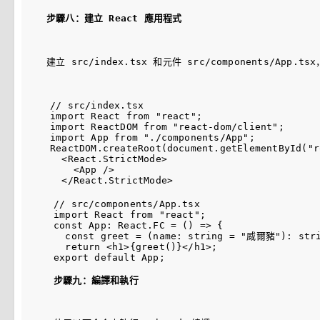
步驟八：建立 React 應用程式
建立 
src/index.tsx
 和元件 
src/components/App.tsx
// src/index.tsx

import React from "react";

import ReactDOM from "react-dom/client";

import App from "./components/App";

ReactDOM.createRoot(document.getElementById("r
  <React.StrictMode>

    <App />

// src/components/App.tsx

import React from "react";

const App: React.FC = () => {

  const greet = (name: string = "威爾豬"): st
  return <h1>{greet()}</h1>;

步驟九：編譯和執行