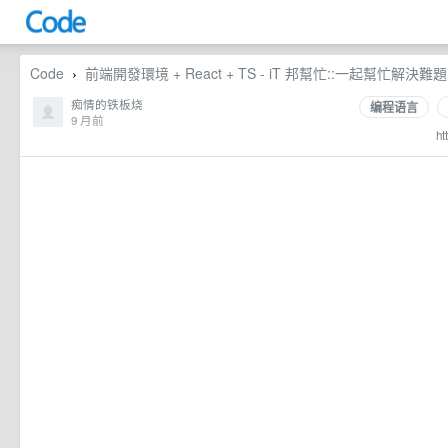
Code
前端開發環境 + React + TS - iT 邦幫忙::一起幫忙解決
›
痴情的铁板烧
编程语言
9 月前
ht