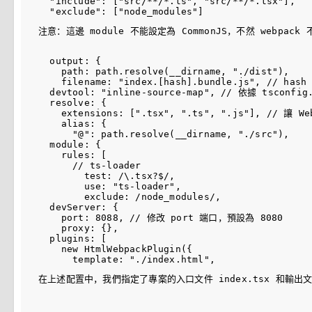
  "include": ["src/**/*.ts", "src/**/*.tsx"],

注意：這邊 
module 不能設定為 CommonJS
，不然 webpack
  output: {

    path: path.resolve(__dirname, "./dist"),

    filename: "index.[hash].bundle.js", // h
  devtool: "inline-source-map", // 依據 tsconfig.
  resolve: {

    extensions: [".tsx", ".ts", ".js"], // 讓 
    alias: {

      "@": path.resolve(__dirname, "./src"),

  module: {

    rules: [

      // ts-loader

        test: /\.tsx?$/,

        use: "ts-loader",

        exclude: /node_modules/,

  devServer: {

    port: 8088, // 修改 port 端口，預設為 8080

    proxy: {},

  plugins: [

    new HtmlWebpackPlugin({

在上述配置中，我們指定了專案的入口文件 index.tsx 和輸出文件的路徑