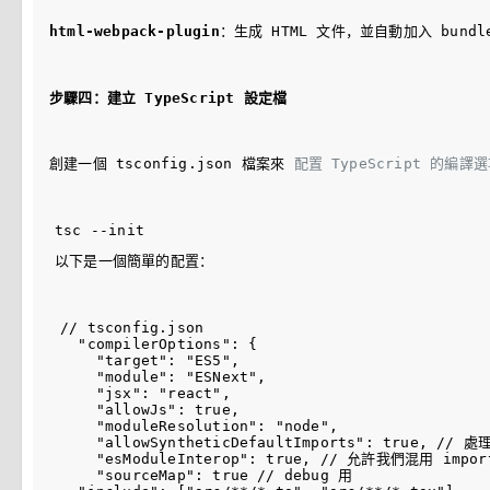
html-webpack-plugin
：生成 HTML 文件，並自動加入 bundl
步驟四：建立 TypeScript 設定檔
創建一個 
tsconfig.json
 檔案來 
配置 TypeScript 的編譯
以下是一個簡單的配置：
// tsconfig.json

  "compilerOptions": {

    "target": "ES5",

    "module": "ESNext",

    "jsx": "react",

    "allowJs": true,

    "moduleResolution": "node",

    "allowSyntheticDefaultImports": true, /
    "esModuleInterop": true, // 允許我們混用 imp
    "sourceMap": true // debug 用
