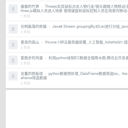
瘦瘦的竹笋
·
Threejs实现鼠标点击人物行走/镜头跟随人物移动
three.js模拟人员进入场景 使用键盘和鼠标控制人员在场景内移动-
1 年前
光明磊落的熊猫
·
Java8 Stream groupingBy对List进行分组_java
2 年前
善良的高山
·
Vicuna-13B云服务器部署_人工智能_liuhehe32
2 年前
爱跑步的鸡蛋
·
利用python绘制EC数据全国降水图-腾讯云开发
3 年前
含蓄的铁板烧
·
python数据预处理_DataFrame数据筛选loc，iloc，i
aframe筛选数据
3 年前