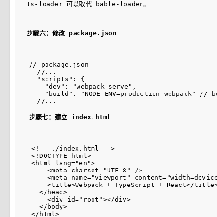
ts-loader 可以取代 bable-loader
。
步驟六：修改 package.json
// package.json

  //...

  "scripts": {

    "dev": "webpack serve",

    "build": "NODE_ENV=production webpack" /
步驟七：建立 index.html
<!-- ./index.html -->

<!DOCTYPE html>

<html lang="en">

    <meta charset="UTF-8" />

    <meta name="viewport" content="width=device
    <title>Webpack + TypeScript + React</title>
  </head>

    <div id="root"></div>

  </body>
