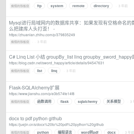
ftp
system
remote
directory
·
· 3 年前
痴情的铁板烧
Mysql进行局域网内的数据库共享：如果发现有空格命名
么把建库人头打歪！ -
https://zhuanlan.zhihu.com/p/379835249
·
· 3 年前
痴情的铁板烧
C# Linq List 小结 groupBy_list linq groupby_sword_ha
https://blog.csdn.net/sword_happy/article/details/94547631
list
linq
·
· 3 年前
痴情的铁板烧
Flask-SQLAlchemy扩展
https://www.jianshu.com/p/e3b574fe14f8
函数调用
flask
sqlalchemy
关系模型
·
· 3
痴情的铁板烧
docx to pdf python github
https://juejin.cn/s/docx%20to%20pdf%20python%20github
python
编程语言
word转pdf
docx
·
· 3 年
痴情的铁板烧