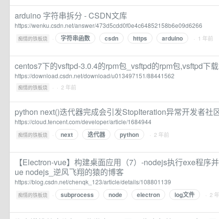
arduino 字符串拆分 - CSDN文库
https://wenku.csdn.net/answer/473d5cdd0f0e4c64852158b6e09d6266
字符串函数
csdn
https
arduino
·
· 1 年前
痴情的铁板烧
centos7下的vsftpd-3.0.4的rpm包_vsftpd的rpm包,vsftp
https://download.csdn.net/download/u013497151/88441562
·
· 2 年前
痴情的铁板烧
python next()迭代器完成会引发StopIteration异常开发者社
https://cloud.tencent.com/developer/article/1684944
next
迭代器
python
·
· 2 年前
痴情的铁板烧
【Electron-vue】构建桌面应用（7）-nodejs执行exe程序并获
ue nodejs_逆风飞翔的猿的博客
https://blog.csdn.net/chenqk_123/article/details/108801139
subprocess
node
electron
log文件
·
· 2 
痴情的铁板烧