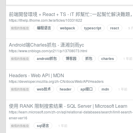
前端開發環境 + React + TS - iT 邦幫忙::一起幫忙解決難
https://ithelp.ithome.com.tw/articles/10331622
编程语言
webpack
typescript
react
·
· 9
痴情的铁板烧
Android端Charles抓包 - 潇湘剑雨yc
https://www.cnblogs.com/yc211/p/13708073.html
android抓包
博客园
抓包
charles
·
· 1 年前
痴情的铁板烧
Headers - Web API | MDN
https://developer.mozilla.org/zh-CN/docs/Web/API/Headers
web技术
header
api接口
mdn
·
· 1 年前
痴情的铁板烧
使用 RANK 限制搜索结果 - SQL Server | Microsoft Learn
https://learn.microsoft.com/zh-cn/sql/relational-databases/search/limit-search
erver-ver16
sql语言
·
· 1 年前
痴情的铁板烧