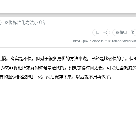
I）图像标准化方法小介绍
归一化
图像归一化
https://juejin.cn/post/71631087759922298
候有点慢。确实是不快，但对于很多更优的方法来说，已经是比较快的了。但
慢不少。因为求非负矩阵求解的时候是迭代的。如果觉得时间太长，可以适当的减
有的图像都全部归一化，然后保存下来，以后就不用再做了。