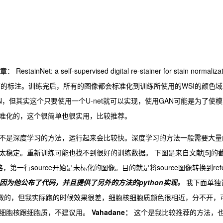
 a self-supervised digital re-stainer for stain normalizat
何的标注。训练完后，所有的图像都会标准化到训练所使用的WSI的颜色域
，但其实这个只要使用一个U-net就可以实现，使用GAN可能是为了使模
准化的，这个很简单也很实用，比较推荐。
不是深度学习的方法，运行起来会比较快。深度学习的方法一般需要大量
稳定。重新训练可能也找不到很好的训练数据。 下图是来自文献[5]的
一行source开始是未标化的图像。目的就是将source图像转换到refe
 因为他公布了代码，并且提供了另外的方法的python实现。
我下面单独
an做的，但我实际跑的时候效果很差，细胞核细胞质颜色很相近，分不开，
开细胞核跟细胞质，不建议用。
Vahadane：
这个是我比较推荐的方法，