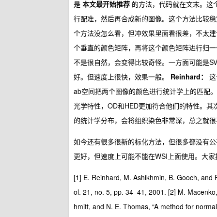
是
本文最开始推荐
的方法，代码就在文末。这个方
行配准，然后再合成新的图像。这个方法比较稳
个方法没怎么看，但冲效果里面看很差，不太
个垂直的颜色矩阵，再将这个颜色矩阵进行归一化
不是很自然，会变得比较奇怪。一方面可能是SVD
好。但速度上很快，效果一般。
Reinhard：
这
ab空间把两个图像的颜色进行统计学上的匹配
光学特性，OD和HED更加符合他们的特性。
的统计学分布，会将组织染色非常深，总之就很
如今还有很多很新的标化方法，但很多都没有
更好，但速度上可能不能在WSI上面使用。大
[1] E. Reinhard, M. Ashikhmin, B. Gooch, and P
ol. 21, no. 5, pp. 34–41, 2001. [2] M. Macenko
hmitt, and N. E. Thomas, “A method for normaliz