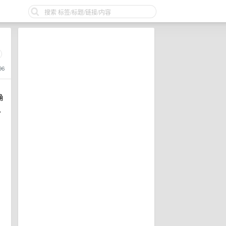
96
确
少