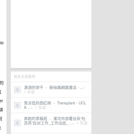
io
相关文章推荐
的
潇洒的饼干
·
新絲路網路書店 - ...
·
截
1 年前
·
r
笑点低的西红柿
·
Transplant - UCL
A ...
·
1 年前
·
讲
可
奔跑的草稿纸
·
漯河市部署台风“杜
苏芮”应对工作_工作动态_ ...
·
1 年前
也
·