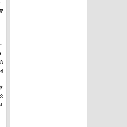
等
是
。
对
个
G
的
可
的
优
文
st