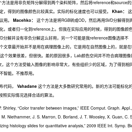
法是用非负矩阵分解得到两个染料矩阵，然后将reference和source的
定，得到的图像颜色比较真实。实际的标化速度也可以接受。
Khan：
这
建议用。
Macehko：
这个方法是将RGB转成OD，然后再用SVD分解得到
，或者归一化到reference上。但我在实际应用的时候，得到的图像颜
分解并没有非负分解这么好用，另一个可能是我reference图像选择不
个文章最开始并不是用在病理图像上的，它是用在自然图像上的，就是在
。这个效果很差，但很快。差的原因很多，Lab颜色空间并不符合病理图像
其次，这个方法受输入图像的影响非常大，有些组织少的区域，为了得到相
不智能。不推荐用。
公布代码，
Vahadane
这个方法是大多数研究常用的。新的方法可能标化
家按照实际情况选择合适的算法。
. Shirley, “Color transfer between images,” IEEE Comput. Graph. Appl.,
, M. Niethammer, J. S. Marron, D. Borland, J. T. Woosley, X. Guan, C. 
ing histology slides for quantitative analysis,” 2009 IEEE Int. Symp. Bi