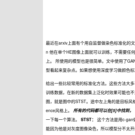
最近在arxiv上面有个用自监督做染色标准化的文章： RestainNet:
n 他在单个HE图像上面就可以训练，不需要任
上。 所使用的模型也是很简单。文中使用了GAN
型看起来复杂点。如果想使用深度学习做颜色标
给出一些比较常用的标准化方法。这些方法大多
训练数据，在新的数据集上泛化时效果可能也不太
图，就是图中的STST。途中左上角的是目标风格，第
ence风格上。
所有的代码都可以在[5]中找到，
一下每一个算法。
STST：
这个方法是用c-g
能因为他是对灰度图像染色，所以模型分不太