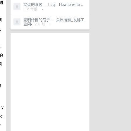
进
捣蛋的眼镜
·
t sql - How to write ...
·
2 年前
·
聪明伶俐的勺子
·
会议搜索_发酵工
两
业网
·
2 年前
·
色
L
的
同
的
 v
Sc
o