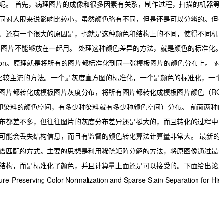
呢。 首先，病理图片的成像和很多因素有关系，制作过程，扫描的机器
同对人眼来说影响比较小，虽然颜色略有不同，但是还是可以分辨的。但
。还有一个很大的原因是，也就是这种颜色和结构上的不同，使得不同机
理图片不能够放在一起用。 处理这种颜色差异的方法，就是颜色的标准化
 normalization。原理就是将所有的图片都标准化到同一张模板图片的颜色分布上。 
比较主流的方法。一个是灰度直方图的标准化，一个是颜色的标准化，一
图片都转化成模板图片灰度分布，将所有图片都转化成模板图片颜色（R
即染料的颜色空间，有多少种染料就有多少种颜色空间）分布。 前面两种
布都差不多，但往往图片的灰度分布差异还是挺大的，而且转化的过程中
可能会丢失结构信息，而且有监督的颜色转化算法计算量非常大。 最新
谱匹配的方式。主要的思想是利用稀疏矩阵分解的方法，将原图像通过最
结构，而是标准化了颜色，并且计算量上面还是可以接受的。下面给出论
ving Color Normalization and Sparse Stain Separation for Hi