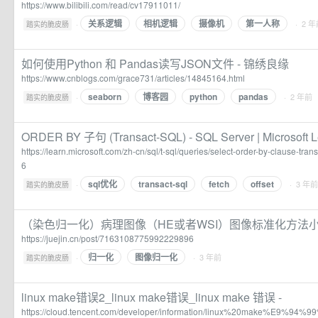
https://www.bilibili.com/read/cv17911011/
关系逻辑
相机逻辑
摄像机
第一人称
·
· 2 
踏实的脆皮肠
如何使用Python 和 Pandas读写JSON文件 - 锦绣良缘
https://www.cnblogs.com/grace731/articles/14845164.html
seaborn
博客园
python
pandas
·
· 2 年前
踏实的脆皮肠
ORDER BY 子句 (Transact-SQL) - SQL Server | Microsoft L
https://learn.microsoft.com/zh-cn/sql/t-sql/queries/select-order-by-clause-tra
6
sql优化
transact-sql
fetch
offset
·
· 3 年前
踏实的脆皮肠
（染色归一化）病理图像（HE或者WSI）图像标准化方法
https://juejin.cn/post/7163108775992229896
归一化
图像归一化
·
· 3 年前
踏实的脆皮肠
linux make错误2_linux make错误_linux make 错误 -
https://cloud.tencent.com/developer/information/linux%20make%E9%9