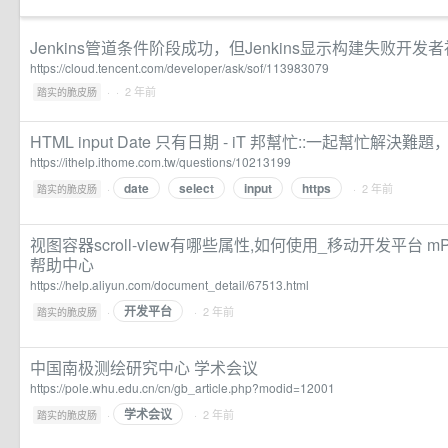
Jenkins管道条件阶段成功，但Jenkins显示构建失败开发
https://cloud.tencent.com/developer/ask/sof/113983079
·
· 2 年前
踏实的脆皮肠
HTML input Date 只有日期 - iT 邦幫忙::一起幫忙解決難
https://ithelp.ithome.com.tw/questions/10213199
date
select
input
https
·
· 2 年前
踏实的脆皮肠
视图容器scroll-view有哪些属性,如何使用_移动开发平台 mPa
帮助中心
https://help.aliyun.com/document_detail/67513.html
开发平台
·
· 2 年前
踏实的脆皮肠
中国南极测绘研究中心 学术会议
https://pole.whu.edu.cn/cn/gb_article.php?modid=12001
学术会议
·
· 2 年前
踏实的脆皮肠