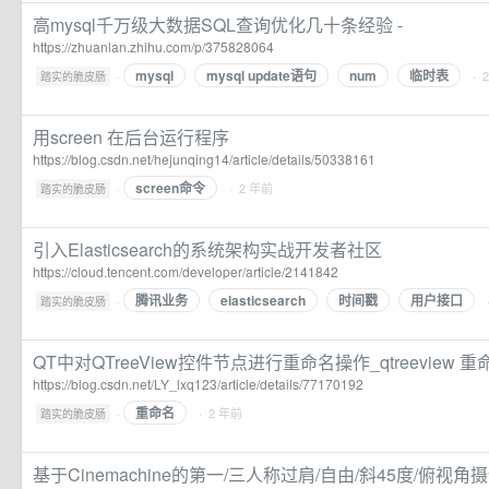
高mysql千万级大数据SQL查询优化几十条经验 -
https://zhuanlan.zhihu.com/p/375828064
mysql
mysql update语句
num
临时表
·
· 
踏实的脆皮肠
用screen 在后台运行程序
https://blog.csdn.net/hejunqing14/article/details/50338161
screen命令
·
· 2 年前
踏实的脆皮肠
引入Elasticsearch的系统架构实战开发者社区
https://cloud.tencent.com/developer/article/2141842
腾讯业务
elasticsearch
时间戳
用户接口
·
踏实的脆皮肠
QT中对QTreeView控件节点进行重命名操作_qtreeview 重
https://blog.csdn.net/LY_lxq123/article/details/77170192
重命名
·
· 2 年前
踏实的脆皮肠
基于Cinemachine的第一/三人称过肩/自由/斜45度/俯视角