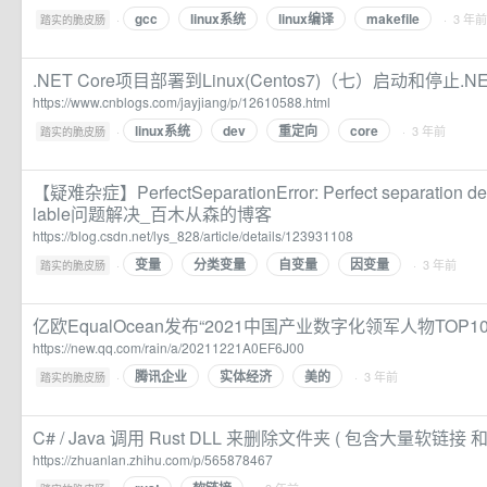
gcc
linux系统
linux编译
makefile
·
· 3 年前
踏实的脆皮肠
.NET Core项目部署到Linux(Centos7)（七）启动和停止.NE
https://www.cnblogs.com/jayjiang/p/12610588.html
linux系统
dev
重定向
core
·
· 3 年前
踏实的脆皮肠
【疑难杂症】PerfectSeparationError: Perfect separation detec
lable问题解决_百木从森的博客
https://blog.csdn.net/lys_828/article/details/123931108
变量
分类变量
自变量
因变量
·
· 3 年前
踏实的脆皮肠
亿欧EqualOcean发布“2021中国产业数字化领军人物TOP10
https://new.qq.com/rain/a/20211221A0EF6J00
腾讯企业
实体经济
美的
·
· 3 年前
踏实的脆皮肠
C# / Java 调用 Rust DLL 来删除文件夹 ( 包含大量软链接 和
https://zhuanlan.zhihu.com/p/565878467