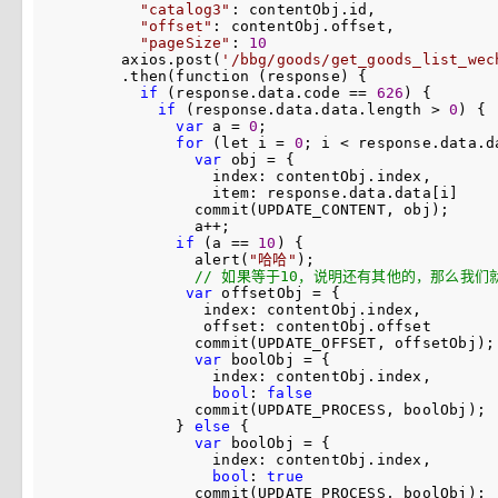
"
catalog3
"
: contentObj.id,

"
offset
"
: contentObj.offset,

"
pageSize
"
: 
10
      axios.post(
'
/bbg/goods/get_goods_list_wec
      .then(function (response) {

if
 (response.data.code == 
626
) {

if
 (response.data.data.length > 
0
) {

var
 a = 
0
;

for
 (let i = 
0
; i < response.data.d
var
 obj =
 {

                index: contentObj.index,

                item: response.data.data[i]

              commit(UPDATE_CONTENT, obj);

              a
++
;

if
 (a == 
10
) {

              alert(
"
哈哈
"
);

//
 如果等于10，说明还有其他的，那么我们
var
 offsetObj =
 {

               index: contentObj.index,

               offset: contentObj.offset

              commit(UPDATE_OFFSET, offsetObj);

var
 boolObj =
 {

                index: contentObj.index,

bool
: 
false
              commit(UPDATE_PROCESS, boolObj);

            } 
else
 {

var
 boolObj =
 {

                index: contentObj.index,

bool
: 
true
              commit(UPDATE_PROCESS, boolObj);
