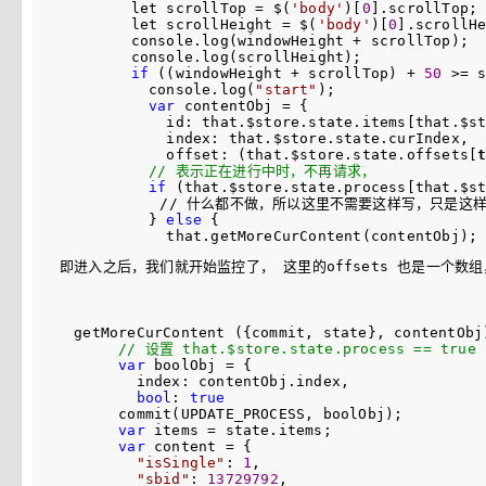
        let scrollTop 
= $(
'
body
'
)[
0
].scrollTop; 
        let scrollHeight 
= $(
'
body
'
)[
0
].scrollHe
        console.log(windowHeight 
+
 scrollTop);

        console.log(scrollHeight);

if
 ((windowHeight + scrollTop) + 
50
 >=
 s
          console.log(
"
start
"
);

var
 contentObj =
 {

            id: that.$store.state.items[that.$st
            index: that.$store.state.curIndex,

            offset: (that.$store.state.offsets[
//
 表示正在进行中时，不再请求，
if
 (that.$store.state.process[that.$s
　　　　　　　// 什么都不做，所以这里不需要这样写，只是这样
          } 
else
 {

即进入之后，我们就开始监控了， 这里的offsets 也是一个数
 getMoreCurContent ({commit, state}, contentObj)
//
 设置 that.$store.state.process == true
var
 boolObj =
 {

        index: contentObj.index,

bool
: 
true
      commit(UPDATE_PROCESS, boolObj);

var
 items =
 state.items;

var
 content =
 {

"
isSingle
"
: 
1
,

"
sbid
"
: 
13729792
,
