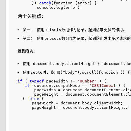
      }).
catch
(function (error) {

两个关键点：
第一： 使用offsets数组作为记录，起到请求更多的作用。
第二： 使用process数组作为记录，起到防止发出多次请求的
遇到的坑：
使用 document.body.clientHeight 和 docume
使用zepto时，我用$("body").scroll(function
if
 ( 
typeof
 pageWidth != 
'
number
'
 ) {

if
 (document.compatMode == 
'
CSS1Compat
'
) {

       pageWidth 
=
 document.documentElement.clie
       pageHeight 
=
 document.documentElement.cli
  }  
else
 {

      pageWidth 
=
 document.body.clientWidth;

      pageHeight 
=