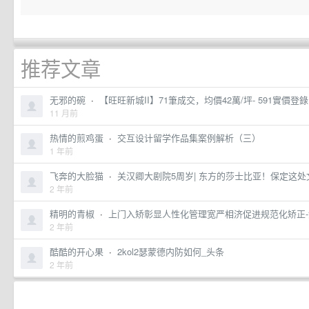
推荐文章
无邪的碗
·
【旺旺新城II】71筆成交，均價42萬/坪- 591實價登錄
11 月前
热情的煎鸡蛋
·
交互设计留学作品集案例解析（三）
1 年前
飞奔的大脸猫
·
关汉卿大剧院5周岁| 东方的莎士比亚！保定这处文化
2 年前
精明的青椒
·
上门入矫彰显人性化管理宽严相济促进规范化矫正
2 年前
酷酷的开心果
·
2kol2瑟蒙德内防如何_头条
2 年前