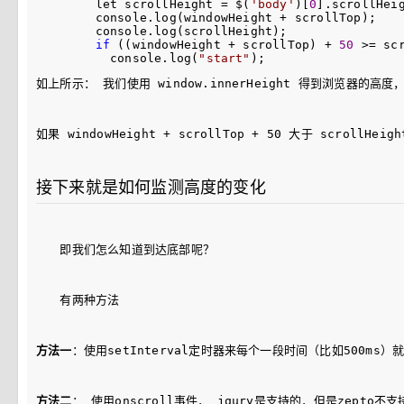
        let scrollHeight = $(
'
body
'
)[
0
].scrollHei
        console.log(windowHeight +
 scrollTop);

        console.log(scrollHeight);

if
 ((windowHeight + scrollTop) + 
50
 >=
 scr
          console.log(
"
start
"
如上所示： 我们使用 window.innerHeight 得到浏览器的高度
如果 windowHeight + scrollTop + 50 大于 sc
接下来就是如何监测高度的变化
　　即我们怎么知道到达底部呢？ 
　　有两种方法　　
方法一
：使用setInterval定时器来每个一段时间（比如500
方法二
： 使用onscroll事件， jqury是支持的，但是zepto不支持，