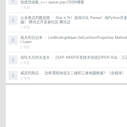
他成员函数_c++ queue pop-CSDN博客
1 年前
从未表白的脆皮肠
·
Star 4.7k！高效SQL Parser！纯Pyth
器！-腾讯云开发者社区-腾讯云
1 年前
高大的日记本
·
ListBindingHelper.GetListItemProperties Metho
t Learn
2 年前
谈吐大方的水龙头
·
[SAP ABAP开发技术总结]OPEN SQL - 江
2 年前
威武的南瓜
·
怎样漂亮地显示二维和三维地震数据？（含程序） -
2 年前