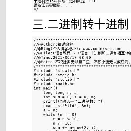
十进制数15转换成二进制数是：1111

请按任意键继续. . .

*/
三.二进制转十进制
/****************************************
//@Author:猿说编程

//@Blog(个人博客地址): www.codersrc.com

//@File:C语言教程 - C语言 十进制和二进制相互转换
//@Time:2021/06/17 08:00

//@Motto:不积跬步无以至千里，不积小流无以成江
/****************************************
#include "stdafx.h"

#include "stdio.h"

#include "stdlib.h"

#include <math.h>

int main()

    long long n, a;

    int sum = 0, i = 0, m;

    printf("输入一个二进制数: ");

    scanf_s("%lld", &n);

    a = n;

    while (n != 0)

        m = n % 10;

        n /= 10;

        sum += m*pow(2, i);
