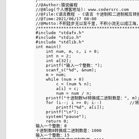
/****************************************
//@Author:猿说编程

//@Blog(个人博客地址): www.codersrc.com

//@File:C语言教程 - C语言 十进制和二进制相互转换
//@Time:2021/06/17 08:00

//@Motto:不积跬步无以至千里，不积小流无以成江
/****************************************
#include "stdafx.h"

#include "stdio.h"

#include "stdlib.h"

int main()

    int num, m, c, i = 0;

    int n = 2;

    int a[32];

    printf("输入一个整数：");

    scanf_s("%d", &num);

    m = num;

    while (num > 0)

        c = (num % n);

        a[i] = c;

        num = num / n;

    printf("十进制数%d转换成二进制数是：", m);
    for (i--; i >= 0; i--)           
        printf("%d", a[i]);

    printf("\n");

    system("pause");

    return 0;

输入一个整数：8

十进制数8转换成二进制数是：1000

输入一个整数：15
